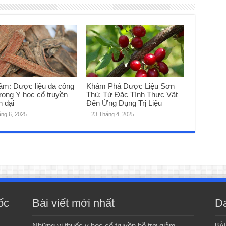
âm: Dược liệu đa công
Khám Phá Dược Liệu Sơn
rong Y học cổ truyền
Thù: Từ Đặc Tính Thực Vật
n đại
Đến Ứng Dụng Trị Liệu
áng 6, 2025
23 Tháng 4, 2025
ốc
Bài viết mới nhất
D
Những vị thuốc y học cổ truyền hỗ trợ giảm
BÀ