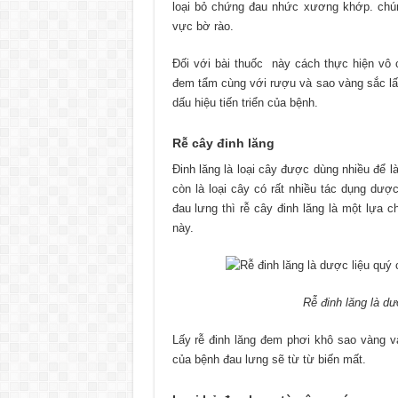
loại bỏ chứng đau nhức xương khớp. chún
vực bờ rào.
Đối với bài thuốc này cách thực hiện vô c
đem tẩm cùng với rượu và sao vàng sắc lấ
dấu hiệu tiến triển của bệnh.
Rễ cây đinh lăng
Đinh lăng là loại cây được dùng nhiều để 
còn là loại cây có rất nhiều tác dụng dượ
đau lưng thì rễ cây đinh lăng là một lựa 
này.
Rễ đinh lăng là d
Lấy rễ đinh lăng đem phơi khô sao vàng v
của bệnh đau lưng sẽ từ từ biến mất.