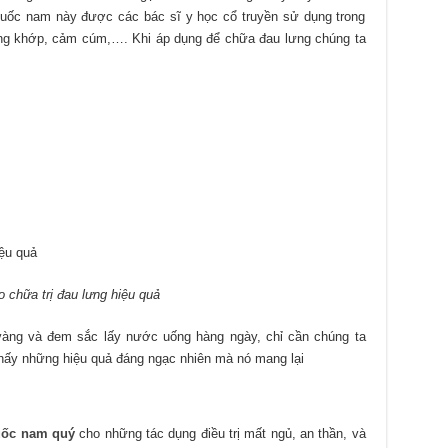
huốc nam này được các bác sĩ y học cổ truyền sử dụng trong
ơng khớp, cảm cúm,…. Khi áp dụng để chữa đau lưng chúng ta
o chữa trị đau lưng hiệu quả
vàng và đem sắc lấy nước uống hàng ngày, chỉ cần chúng ta
 thấy những hiệu quả đáng ngạc nhiên mà nó mang lại
uốc nam quý
cho những tác dụng điều trị mất ngủ, an thần, và