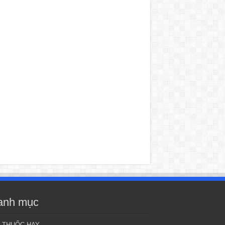
anh mục
I THUỐC HAY