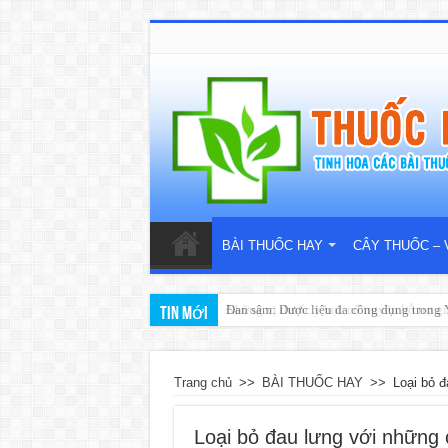
BÀI THUỐC HAY
CÂY THUỐC – 
Đan sâm: Dược liệu đa công dụng trong Y
Tin mới
Trang chủ
>>
BÀI THUỐC HAY
>>
Loại bỏ 
Loại bỏ đau lưng với những