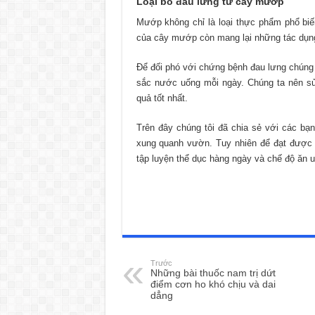
Loại bỏ đau lưng từ cây mướp
Mướp không chỉ là loại thực phẩm phổ biế
của cây mướp còn mang lại những tác dụng
Để đối phó với chứng bệnh đau lưng chúng
sắc nước uống mỗi ngày. Chúng ta nên sử
quả tốt nhất.
Trên đây chúng tôi đã chia sẻ với các bạ
xung quanh vườn. Tuy nhiên để đạt được 
tập luyện thể dục hàng ngày và chế độ ăn u
Trước
Những bài thuốc nam trị dứt
điểm cơn ho khó chịu và dai
dẳng