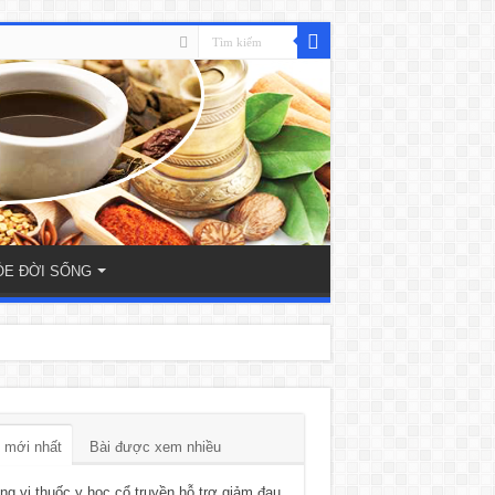
ỎE ĐỜI SỐNG
 mới nhất
Bài được xem nhiều
g vị thuốc y học cổ truyền hỗ trợ giảm đau