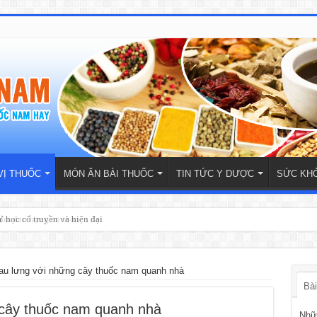
VỊ THUỐC
MÓN ĂN BÀI THUỐC
TIN TỨC Y DƯỢC
SỨC KH
 học cổ truyền và hiện đại
đau lưng với những cây thuốc nam quanh nhà
Bài
 cây thuốc nam quanh nhà
Nhữn