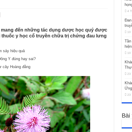
họng
4 T
Đan 
truy
à mang đến những tác dụng dược học quý được
10 
 thuốc y học cổ truyền chữa trị chứng đau lưng
Tần 
hiện
m sảy hiệu quả
10 
ông Y đúng hay sai?
Khá
từ cây Hoàng đằng
Thự
23 
Khá
Ứng
23 
Bài