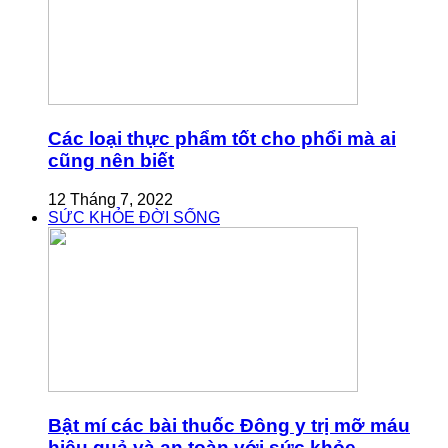
Các loại thực phẩm tốt cho phổi mà ai
cũng nên biết
12 Tháng 7, 2022
SỨC KHỎE ĐỜI SỐNG
Bật mí các bài thuốc Đông y trị mỡ máu
hiệu quả và an toàn với sức khỏe