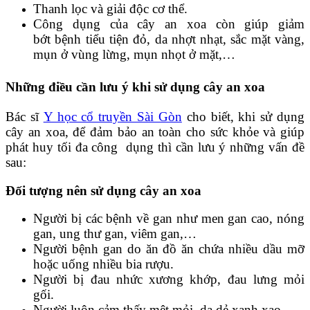
Thanh lọc và giải độc cơ thể.
Công dụng của cây an xoa còn giúp giảm
bớt bệnh tiểu tiện đỏ, da nhợt nhạt, sắc mặt vàng,
mụn ở vùng lừng, mụn nhọt ở mặt,…
Những điều cần lưu ý khi sử dụng cây an xoa
Bác sĩ
Y học cổ truyền Sài Gòn
cho biết, khi sử dụng
cây an xoa, để đảm bảo an toàn cho sức khỏe và giúp
phát huy tối đa công dụng thì cần lưu ý những vấn đề
sau:
Đối tượng nên sử dụng cây an xoa
Người bị các bệnh về gan như men gan cao, nóng
gan, ung thư gan, viêm gan,…
Người bệnh gan do ăn đồ ăn chứa nhiều dầu mỡ
hoặc uống nhiều bia rượu.
Người bị đau nhức xương khớp, đau lưng mỏi
gối.
Người luôn cảm thấy mệt mỏi, da dẻ xanh xao.