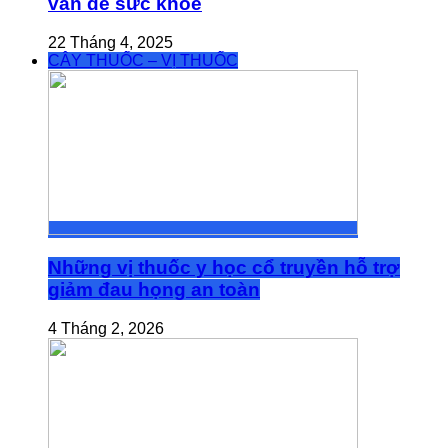
vấn đề sức khỏe
22 Tháng 4, 2025
CÂY THUỐC – VỊ THUỐC
Những vị thuốc y học cổ truyền hỗ trợ
giảm đau họng an toàn
4 Tháng 2, 2026