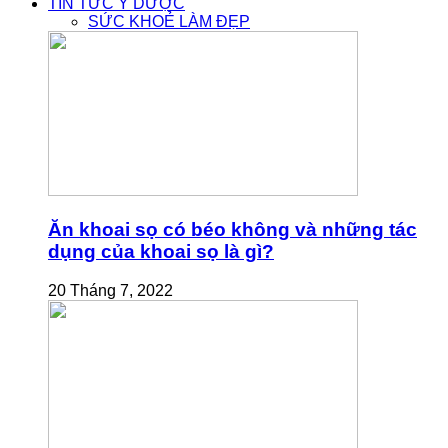
TIN TỨC Y DƯỢC
SỨC KHOẺ LÀM ĐẸP
Ăn khoai sọ có béo không và những tác
dụng của khoai sọ là gì?
20 Tháng 7, 2022