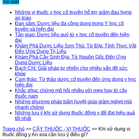
Tin mới
Những vị thuốc y học cổ truyền hỗ trợ giảm đau họng
an toàn
Đan sâm: Dược liệu đa công dụng trong Y học cổ
truyền và hiện đại
Tần giao: Dược liệu quý từ y học cổ truyền đến hiện
đại
Khám Phá Dược Liệu Sơn Thù: Từ Đặc Tính Thực Vật
Đến Ứng Dụng Trị Liệu
Khám Phá Cây Sinh Địa: Từ Nguồn Gốc Đến Ứng
Dụng Dược Liệu
Bạch Chỉ: Giải pháp tự nhiên cho nhiều vấn đề sức
khỏe
Cam thảo: Từ thảo dược cổ truyền đến ứng dụng y học
hiện đại
Khắc phục chứng mồ hôi nhiều với mẹo hay từ cây
thuốc nam
Những phương pháp bấm huyệt giúp giảm nghẹt mũi
nhanh chóng
Những lưu ý khi sử dụng thuốc đông y để đạt hiệu quả
tốt nhất
Trang chủ
>>
CÂY THUỐC - VỊ THUỐC
>>
Khi sử dụng vị
thuốc đông y An xoa cần lưu ý điều gì?