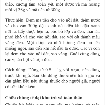
thảo, cương tàm, toàn yết, một dược và ma hoàng
mỗi vị 36g và mã tiền tử 300g.
Thực hiện: Đem mã tiền cho vào nồi đất, thêm nước
và cho vào 300g đậu xanh nấu đến khi đậu xanh
nứt ra. Lấy dược liệu ra, bóc bỏ lớp vỏ đen, thái lát,
phơi khô và cho vào nồi đất, sao với cát thành màu
vàng đen. Một dược và nhũ hương đem bỏ lên
miếng ngói, sao đến khi hết dầu là được. Các vị còn
lại đem cho vào nồi đất, sao vàng. Cuối cùng dùng
các vị tán bột và trộn đều.
Cách dùng: Dùng từ 0.5 – 1g với rượu, nên dùng
trước khi ngủ. Sau khi dùng thuốc nên tránh gió và
cần giảm liều nếu dùng thuốc cho người già, người
có sức khỏe kém.
Chữa chứng tê dại khu trú và toàn thân
Chuẩn bị: Mộc qua, ngưu tất, ma hoàng và toàn