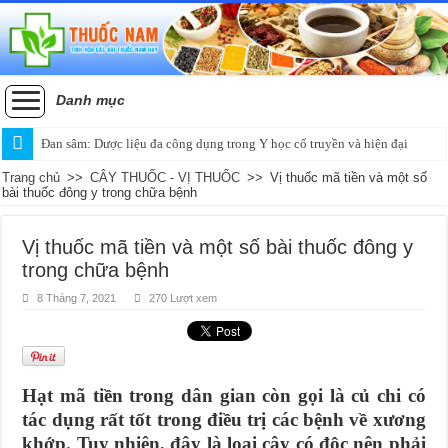
Danh mục
Đan sâm: Dược liệu đa công dụng trong Y học cổ truyền và hiện đại
Trang chủ
>>
CÂY THUỐC - VỊ THUỐC
>>
Vị thuốc mã tiền và một số
bài thuốc đông y trong chữa bệnh
Vị thuốc mã tiền và một số bài thuốc đông y
trong chữa bệnh
8 Tháng 7, 2021
270 Lượt xem
Hạt mã tiền trong dân gian còn gọi là củ chi có
tác dụng rất tốt trong điều trị các bệnh về xương
khớp. Tuy nhiên, đây là loại cây có độc nên phải