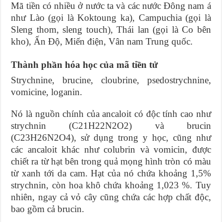
Mã tiền có nhiều ở nước ta và các nước Đông nam á
như Lào (gọi là Koktoung ka), Campuchia (gọi là
Sleng thom, sleng touch), Thái lan (gọi là Co bên
kho), Ấn Độ, Miến điện, Vân nam Trung quốc.
Thành phần hóa học của mã tiền tử
Strychnine, brucine, cloubrine, psedostrychnine,
vomicine, loganin.
Nó là nguồn chính của ancaloit có độc tính cao như
strychnin (C21H22N2O2) và brucin
(C23H26N2O4), sử dụng trong y học, cũng như
các ancaloit khác như colubrin và vomicin, được
chiết ra từ hạt bên trong quả mọng hình tròn có màu
từ xanh tới da cam. Hạt của nó chứa khoảng 1,5%
strychnin, còn hoa khô chứa khoảng 1,023 %. Tuy
nhiên, ngay cả vỏ cây cũng chứa các hợp chất độc,
bao gồm cả brucin.