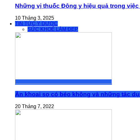
Những vị thuốc Đông y hiệu quả trong việc 
10 Tháng 3, 2025
TIN TỨC Y DƯỢC
SỨC KHOẺ LÀM ĐẸP
Ăn khoai sọ có béo không và những tác dụn
20 Tháng 7, 2022