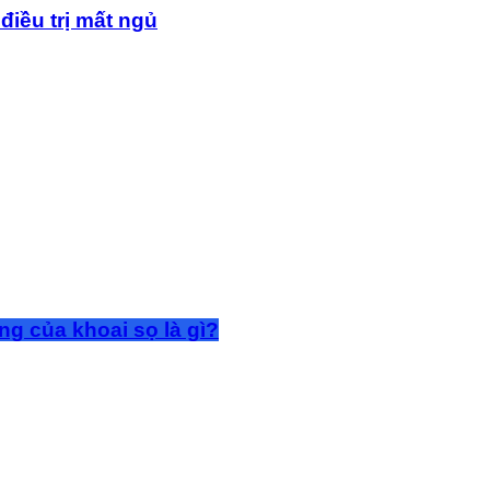
điều trị mất ngủ
g của khoai sọ là gì?