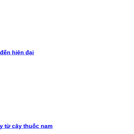
 đến hiện đại
y từ cây thuốc nam