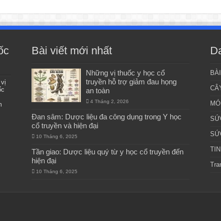
ốc
Bài viết mới nhất
D
Những vị thuốc y học cổ
BÀ
truyền hỗ trợ giảm đau họng
 vị
CÂ
ốc
an toàn
4 Tháng 2, 2026
MÓ
m
Đan sâm: Dược liệu đa công dụng trong Y học
SỨ
cổ truyền và hiện đại
SỨ
10 Tháng 6, 2025
TI
Tần giao: Dược liệu quý từ y học cổ truyền đến
hiện đại
Tra
10 Tháng 6, 2025