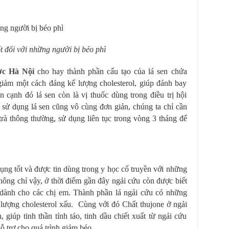
tốt đối với những người bị béo phì
c Hà Nội
cho hay thành phần cấu tạo của lá sen chứa
giảm một cách đáng kể lượng cholesterol, giúp đánh bay
cạnh đó lá sen còn là vị thuốc dùng trong điều trị hội
 sử dụng lá sen cũng vô cùng đơn giản, chúng ta chỉ cần
rà thông thường, sử dụng liên tục trong vòng 3 tháng để
dụng tốt và được tin dùng trong y học cổ truyền với những
hông chỉ vậy, ở thời điểm gần đây ngải cứu còn được biết
dành cho các chị em. Thành phần lá ngải cứu có những
 lượng cholesterol xấu. Cùng với đó Chất thujone ở ngải
 giúp tinh thần tỉnh táo, tinh dầu chiết xuất từ ngải cứu
 hỗ trợ cho quá trình giảm béo.