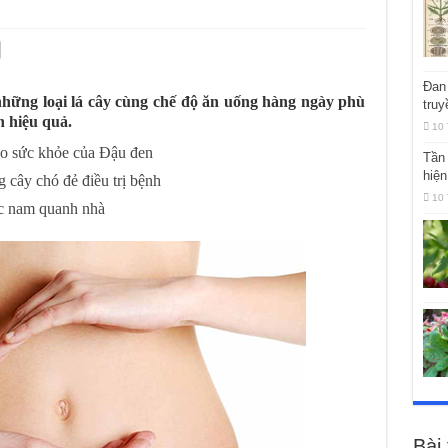
Đan 
những loại lá cây cùng chế độ ăn uống hàng ngày phù
truy
 hiệu quả.
10 
ho sức khỏe của Đậu đen
Tần 
hiện
 cây chó đẻ điều trị bệnh
10 
ốc nam quanh nhà
Bài