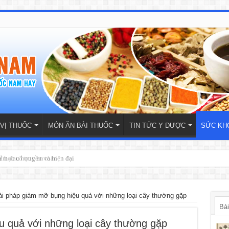
 VỊ THUỐC
MÓN ĂN BÀI THUỐC
TIN TỨC Y DƯỢC
SỨC KH
 học cổ truyền và hiện đại
ải pháp giảm mỡ bụng hiệu quả với những loại cây thường gặp
Bài
u quả với những loại cây thường gặp