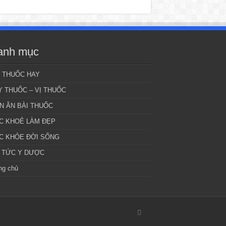
anh mục
I THUỐC HAY
Y THUỐC – VỊ THUỐC
N ĂN BÀI THUỐC
C KHOẺ LÀM ĐẸP
C KHỎE ĐỜI SỐNG
N TỨC Y DƯỢC
ng chủ