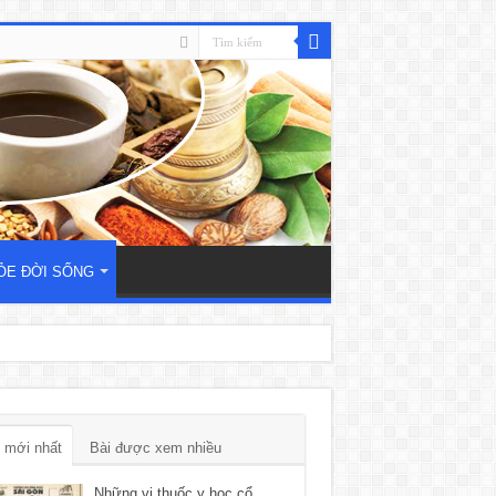
ỎE ĐỜI SỐNG
 mới nhất
Bài được xem nhiều
Những vị thuốc y học cổ