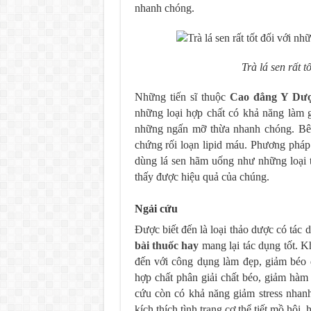
nhanh chóng.
Trà lá sen rất 
Những tiến sĩ thuộc
Cao đẳng Y Dượ
những loại hợp chất có khả năng làm 
những ngấn mỡ thừa nhanh chóng. Bên 
chứng rối loạn lipid máu. Phương pháp
dùng lá sen hãm uống như những loại t
thấy được hiệu quả của chúng.
Ngải cứu
Được biết đến là loại thảo dược có tác 
bài thuốc hay
mang lại tác dụng tốt. K
đến với công dụng làm đẹp, giảm béo 
hợp chất phân giải chất béo, giảm hàm
cứu còn có khả năng giảm stress nhanh,
kích thích tình trạng cơ thể tiết mồ hôi,