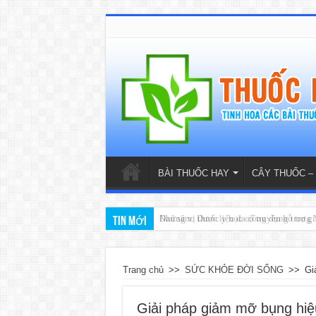
BÀI THUỐC HAY
CÂY THUỐC –
Đan sâm: Dược liệu đa công dụng trong Y
Tin mới
Trang chủ
>>
SỨC KHỎE ĐỜI SỐNG
>>
Gi
Giải pháp giảm mỡ bụng hiệ