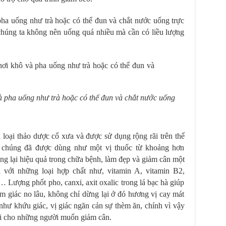
ha uống như trà hoặc có thể đun và chắt nước uống trực
 chúng ta không nên uống quá nhiều mà cần có liều lượng
à pha uống như trà hoặc có thể đun và chắt nước uống
 loại thảo dược cổ xưa và được sử dụng rộng rãi trên thế
g chúng đã được dùng như một vị thuốc từ khoảng hơn
ang lại hiệu quả trong chữa bệnh, làm đẹp và giảm cân một
 với những loại hợp chất như, vitamin A, vitamin B2,
,… Lượng phốt pho, canxi, axit oxalic trong lá bạc hà giúp
cảm giác no lâu, không chỉ dừng lại ở đó hương vị cay mát
 như khứu giác, vị giác ngăn cản sự thèm ăn, chính vì vậy
vời cho những người muốn giảm cân.