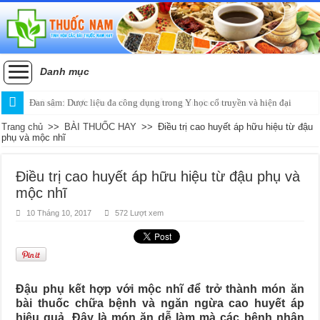
Danh mục
Đan sâm: Dược liệu đa công dụng trong Y học cổ truyền và hiện đại
Trang chủ
>>
BÀI THUỐC HAY
>>
Điều trị cao huyết áp hữu hiệu từ đậu
phụ và mộc nhĩ
Điều trị cao huyết áp hữu hiệu từ đậu phụ và
mộc nhĩ
10 Tháng 10, 2017
572 Lượt xem
Đậu phụ kết hợp với mộc nhĩ để trở thành món ăn
bài thuốc chữa bệnh và ngăn ngừa cao huyết áp
hiệu quả. Đây là món ăn dễ làm mà các bệnh nhân