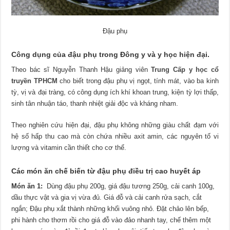
Đậu phụ
Công dụng của đậu phụ trong Đông y và y học hiện đại.
Theo bác sĩ Nguyễn Thanh Hậu giảng viên
Trung Cấp y học cổ
truyền TPHCM
cho biết trong đậu phụ vị ngọt, tính mát, vào ba kinh
tỳ, vị và đại tràng, có công dụng ích khí khoan trung, kiện tỳ lợi thấp,
sinh tân nhuận táo, thanh nhiệt giải độc và kháng nham.
Theo nghiên cứu hiện đại, đậu phụ không những giàu chất đạm với
hệ số hấp thu cao mà còn chứa nhiều axit amin, các nguyên tố vi
lượng và vitamin cần thiết cho cơ thể.
Các món ăn chế biến từ đậu phụ điều trị cao huyết áp
Món ăn 1:
Dùng đậu phụ 200g, giá đậu tương 250g, cải canh 100g,
dầu thực vật và gia vị vừa đủ. Giá đỗ và cải canh rửa sạch, cắt
ngắn; Đậu phụ xắt thành những khối vuông nhỏ. Đặt chảo lên bếp,
phi hành cho thơm rồi cho giá đỗ vào đảo nhanh tay, chế thêm một