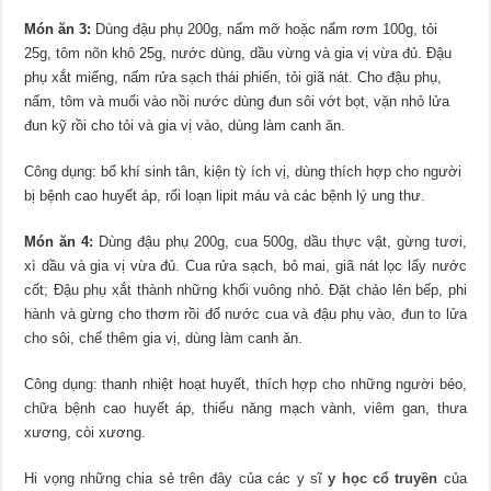
Món ăn 3:
Dùng đậu phụ 200g, nấm mỡ hoặc nấm rơm 100g, tỏi
25g, tôm nõn khô 25g, nước dùng, dầu vừng và gia vị vừa đủ. Đậu
phụ xắt miếng, nấm rửa sạch thái phiến, tỏi giã nát. Cho đậu phụ,
nấm, tôm và muối vào nồi nước dùng đun sôi vớt bọt, vặn nhỏ lửa
đun kỹ rồi cho tỏi và gia vị vào, dùng làm canh ăn.
Công dụng: bổ khí sinh tân, kiện tỳ ích vị, dùng thích hợp cho người
bị bệnh cao huyết áp, rối loạn lipit máu và các bệnh lý ung thư.
Món ăn 4:
Dùng đậu phụ 200g, cua 500g, dầu thực vật, gừng tươi,
xì dầu và gia vị vừa đủ. Cua rửa sạch, bỏ mai, giã nát lọc lấy nước
cốt; Đậu phụ xắt thành những khối vuông nhỏ. Đặt chảo lên bếp, phi
hành và gừng cho thơm rồi đổ nước cua và đậu phụ vào, đun to lửa
cho sôi, chế thêm gia vị, dùng làm canh ăn.
Công dụng: thanh nhiệt hoạt huyết, thích hợp cho những người béo,
chữa bệnh cao huyết áp, thiểu năng mạch vành, viêm gan, thưa
xương, còi xương.
Hi vọng những chia sẻ trên đây của các y sĩ
y học cổ truyền
của