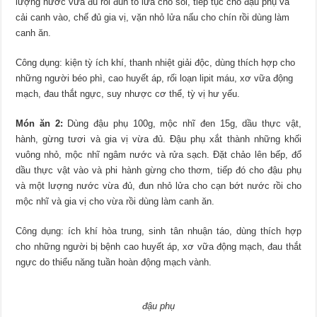
lượng nước vừa đủ rồi đun to lửa cho sôi, tiếp tục cho đậu phụ và
cải canh vào, chế đủ gia vị, vặn nhỏ lửa nấu cho chín rồi dùng làm
canh ăn.
Công dụng: kiện tỳ ích khí, thanh nhiệt giải độc, dùng thích hợp cho
những người béo phì, cao huyết áp, rối loạn lipit máu, xơ vữa động
mạch, đau thắt ngực, suy nhược cơ thể, tỳ vị hư yếu.
Món ăn 2:
Dùng đậu phụ 100g, mộc nhĩ đen 15g, dầu thực vật,
hành, gừng tươi và gia vị vừa đủ. Đậu phụ xắt thành những khối
vuông nhỏ, mộc nhĩ ngâm nước và rửa sạch. Đặt chảo lên bếp, đổ
dầu thực vật vào và phi hành gừng cho thơm, tiếp đó cho đậu phụ
và một lượng nước vừa đủ, đun nhỏ lửa cho cạn bớt nước rồi cho
mộc nhĩ và gia vị cho vừa rồi dùng làm canh ăn.
Công dụng: ích khí hòa trung, sinh tân nhuận táo, dùng thích hợp
cho những người bị bệnh cao huyết áp, xơ vữa động mạch, đau thắt
ngực do thiểu năng tuần hoàn động mạch vành.
đậu phụ