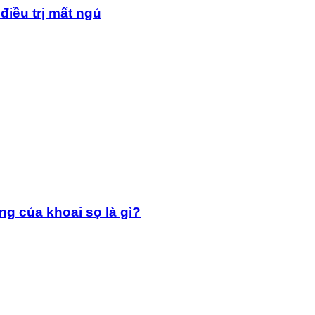
điều trị mất ngủ
g của khoai sọ là gì?