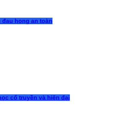
m đau họng an toàn
ọc cổ truyền và hiện đại