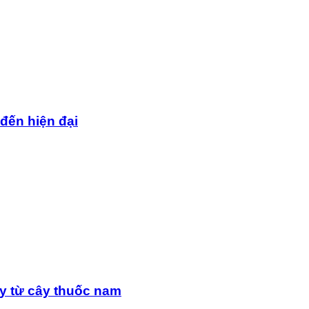
 đến hiện đại
y từ cây thuốc nam