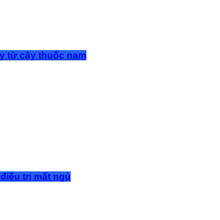
y từ cây thuốc nam
điều trị mất ngủ