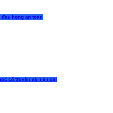
m đau họng an toàn
ọc cổ truyền và hiện đại