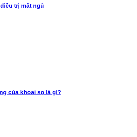
điều trị mất ngủ
g của khoai sọ là gì?