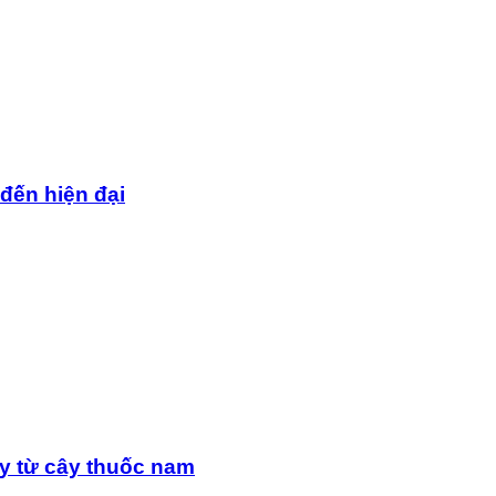
 đến hiện đại
y từ cây thuốc nam