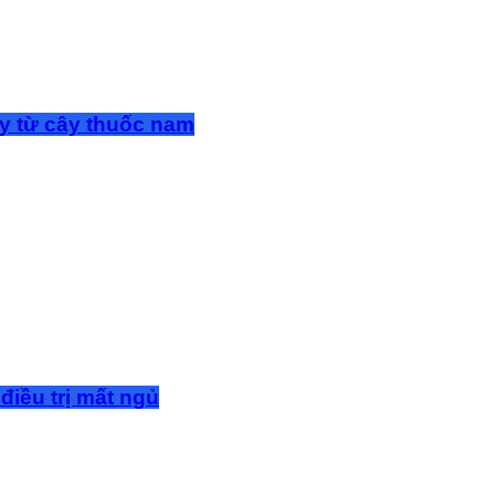
y từ cây thuốc nam
điều trị mất ngủ