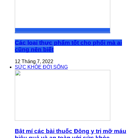
Các loại thực phẩm tốt cho phổi mà ai
cũng nên biết
12 Tháng 7, 2022
SỨC KHỎE ĐỜI SỐNG
Bật mí các bài thuốc Đông y trị mỡ máu
hiệu quả và an toàn với sức khỏe