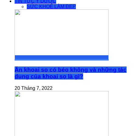
TIN TỨC Y DƯỢC
SỨC KHOẺ LÀM ĐẸP
Ăn khoai sọ có béo không và những tác
dụng của khoai sọ là gì?
20 Tháng 7, 2022