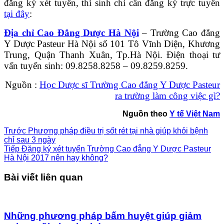
đăng ký xét tuyển, thí sinh chỉ cần đăng ký trực tuyến
tại đây
:
Địa chỉ Cao Đẳng Dược Hà Nội
– Trường Cao đẳng
Y Dược Pasteur Hà Nội số 101 Tô Vĩnh Diện, Khương
Trung, Quận Thanh Xuân, Tp.Hà Nội. Điện thoại tư
vấn tuyển sinh: 09.8258.8258 – 09.8259.8259.
Nguồn :
Học Dược sĩ Trường Cao đẳng Y Dược Pasteur
ra trường làm công việc gì?
Nguồn theo
Y tế Việt Nam
Trước
Phương pháp điều trị sốt rét tại nhà giúp khỏi bệnh
chỉ sau 3 ngày
Tiếp
Đăng ký xét tuyển Trường Cao đẳng Y Dược Pasteur
Hà Nội 2017 nên hay không?
Bài viết liên quan
Những phương pháp bấm huyệt giúp giảm