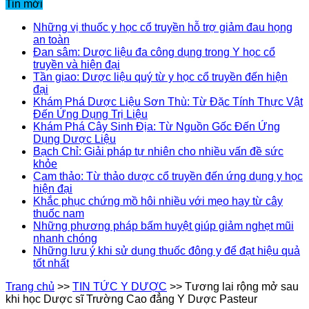
Tin mới
Những vị thuốc y học cổ truyền hỗ trợ giảm đau họng
an toàn
Đan sâm: Dược liệu đa công dụng trong Y học cổ
truyền và hiện đại
Tần giao: Dược liệu quý từ y học cổ truyền đến hiện
đại
Khám Phá Dược Liệu Sơn Thù: Từ Đặc Tính Thực Vật
Đến Ứng Dụng Trị Liệu
Khám Phá Cây Sinh Địa: Từ Nguồn Gốc Đến Ứng
Dụng Dược Liệu
Bạch Chỉ: Giải pháp tự nhiên cho nhiều vấn đề sức
khỏe
Cam thảo: Từ thảo dược cổ truyền đến ứng dụng y học
hiện đại
Khắc phục chứng mồ hôi nhiều với mẹo hay từ cây
thuốc nam
Những phương pháp bấm huyệt giúp giảm nghẹt mũi
nhanh chóng
Những lưu ý khi sử dụng thuốc đông y để đạt hiệu quả
tốt nhất
Trang chủ
>>
TIN TỨC Y DƯỢC
>>
Tương lai rộng mở sau
khi học Dược sĩ Trường Cao đẳng Y Dược Pasteur