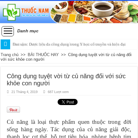
Danh mục
Đan sâm: Dược liệu đa công dụng trong Y học cổ truyền và hiện đại
Trang chủ
>>
BÀI THUỐC HAY
>>
Công dụng tuyệt vời từ củ năng đối
với sức khỏe con người
Công dụng tuyệt vời từ củ năng đối với sức
khỏe con người
21 Tháng 4, 2019
687 Lượt xem
Củ năng là loại thực phẩm quen thuộc trong đời
sống hàng ngày. Tác dụng của củ năng giải độc,
thanh lọc cơ thể, hỗ trợ tiêu hóa, phòng bệnh tim