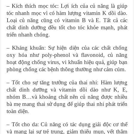
– Kích thích mọc tóc: Lợi ích của củ năng là giúp
tóc nhanh mọc vì có hàm lượng vitamin K dồi dào.
Loại củ năng cũng có vitamin B và E. Tất cả các
chất dinh dưỡng đều tốt cho tóc khỏe mạnh, phát
triển nhanh chóng.
– Kháng khuẩn: Sự hiện diện của các chất chống
oxy hóa như poly-phenol và flavonoid, củ năng
hoạt động chống virus, vi khuẩn hiệu quả, giúp bạn
phòng chống các bệnh thông thường như cảm cúm.
– Tốt cho sự tăng trưởng của thai nhi: Hàm lượng
chất dinh dưỡng và vitamin dồi dào như K, E,
nhóm B…và khoáng chất nên củ năng được nhiều
bà mẹ mang thai sử dụng để giúp thai nhi phát triển
toàn diện.
– Tốt cho da: Củ năng có tác dụng giải độc cơ thể
và mang lại sự trẻ trung, giảm thiểu mụn, vết thâm