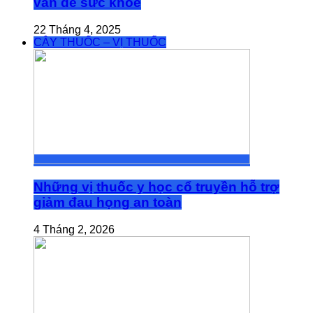
vấn đề sức khỏe
22 Tháng 4, 2025
CÂY THUỐC – VỊ THUỐC
Những vị thuốc y học cổ truyền hỗ trợ
giảm đau họng an toàn
4 Tháng 2, 2026