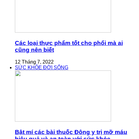
Các loại thực phẩm tốt cho phổi mà ai
cũng nên biết
12 Tháng 7, 2022
SỨC KHỎE ĐỜI SỐNG
Bật mí các bài thuốc Đông y trị mỡ máu
hiệu quả và an toàn với sức khỏe