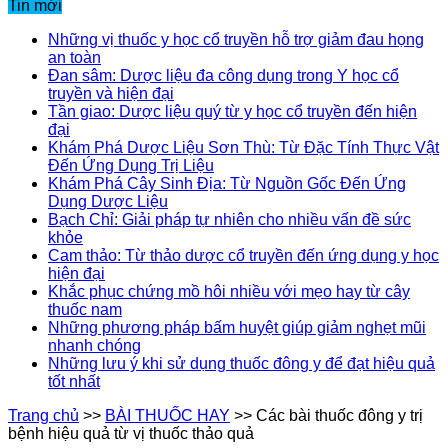
Tin mới
Những vị thuốc y học cổ truyền hỗ trợ giảm đau họng
an toàn
Đan sâm: Dược liệu đa công dụng trong Y học cổ
truyền và hiện đại
Tần giao: Dược liệu quý từ y học cổ truyền đến hiện
đại
Khám Phá Dược Liệu Sơn Thù: Từ Đặc Tính Thực Vật
Đến Ứng Dụng Trị Liệu
Khám Phá Cây Sinh Địa: Từ Nguồn Gốc Đến Ứng
Dụng Dược Liệu
Bạch Chỉ: Giải pháp tự nhiên cho nhiều vấn đề sức
khỏe
Cam thảo: Từ thảo dược cổ truyền đến ứng dụng y học
hiện đại
Khắc phục chứng mồ hôi nhiều với mẹo hay từ cây
thuốc nam
Những phương pháp bấm huyệt giúp giảm nghẹt mũi
nhanh chóng
Những lưu ý khi sử dụng thuốc đông y để đạt hiệu quả
tốt nhất
Trang chủ
>>
BÀI THUỐC HAY
>>
Các bài thuốc đông y trị
bệnh hiệu quả từ vị thuốc thảo quả