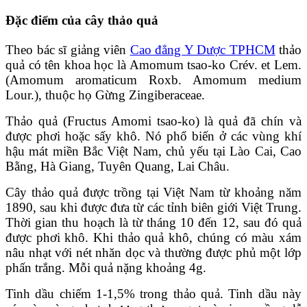
Đặc điểm của cây thảo quả
Theo bác sĩ giảng viên
Cao đẳng Y Dược TPHCM
thảo
quả có tên khoa học là Amomum tsao-ko Crév. et Lem.
(Amomum aromaticum Roxb. Amomum medium
Lour.), thuộc họ Gừng Zingiberaceae.
Thảo quả (Fructus Amomi tsao-ko) là quả đã chín và
được phơi hoặc sấy khô. Nó phổ biến ở các vùng khí
hậu mát miền Bắc Việt Nam, chủ yếu tại Lào Cai, Cao
Bằng, Hà Giang, Tuyên Quang, Lai Châu.
Cây thảo quả được trồng tại Việt Nam từ khoảng năm
1890, sau khi được đưa từ các tỉnh biên giới Việt Trung.
Thời gian thu hoạch là từ tháng 10 đến 12, sau đó quả
được phơi khô. Khi thảo quả khô, chúng có màu xám
nâu nhạt với nét nhăn dọc và thường được phủ một lớp
phấn trắng. Mỗi quả nặng khoảng 4g.
Tinh dầu chiếm 1-1,5% trong thảo quả. Tinh dầu này