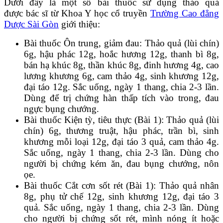
Dưới đây là một số bài thuốc sử dụng thảo quả
được bác sĩ từ Khoa Y học cổ truyền
Trường Cao đẳng
Dược Sài Gòn
giới thiệu:
Bài thuốc Ôn trung, giảm đau: Thảo quả (lùi chín)
6g, hậu phác 12g, hoắc hương 12g, thanh bì 8g,
bán hạ khúc 8g, thần khúc 8g, đinh hương 4g, cao
lương khương 6g, cam thảo 4g, sinh khương 12g,
đại táo 12g. Sắc uống, ngày 1 thang, chia 2-3 lần.
Dùng để trị chứng hàn thấp tích vào trong, đau
ngực bụng chướng.
Bài thuốc Kiện tỳ, tiêu thực (Bài 1): Thảo quả (lùi
chín) 6g, thương truật, hậu phác, trần bì, sinh
khương mỗi loại 12g, đại táo 3 quả, cam thảo 4g.
Sắc uống, ngày 1 thang, chia 2-3 lần. Dùng cho
người bị chứng kém ăn, đau bụng chướng, nôn
ọe.
Bài thuốc Cắt cơn sốt rét (Bài 1): Thảo quả nhân
8g, phụ tử chế 12g, sinh khương 12g, đại táo 3
quả. Sắc uống, ngày 1 thang, chia 2-3 lần. Dùng
cho người bị chứng sốt rét, mình nóng ít hoặc