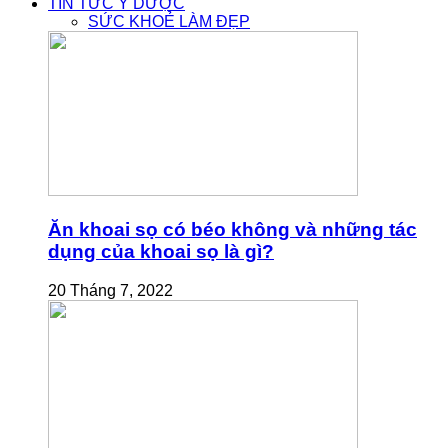
TIN TỨC Y DƯỢC
SỨC KHOẺ LÀM ĐẸP
Ăn khoai sọ có béo không và những tác
dụng của khoai sọ là gì?
20 Tháng 7, 2022