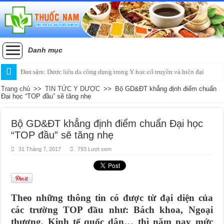
Danh mục
Những vị thuốc y học cổ truyền hỗ trợ giảm đau họng an toàn
Đan sâm: Dược liệu đa công dụng trong Y học cổ truyền và hiện đại
Trang chủ
>>
TIN TỨC Y DƯỢC
>>
Bộ GD&ĐT khẳng định điểm chuẩn
Đại học “TOP đầu” sẽ tăng nhẹ
Bộ GD&ĐT khẳng định điểm chuẩn Đại học
“TOP đầu” sẽ tăng nhẹ
31 Tháng 7, 2017
793 Lượt xem
Theo những thông tin có được từ đại diện của
các trường TOP đầu như: Bách khoa, Ngoại
thương, Kinh tế quốc dân… thì năm nay mức