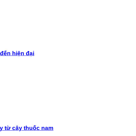
 đến hiện đại
y từ cây thuốc nam