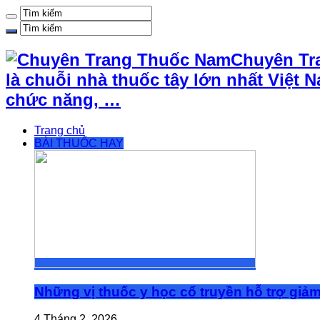
Chuyên Tr
là chuỗi nhà thuốc tây lớn nhất Việ
chức năng, …
Trang chủ
BÀI THUỐC HAY
Những vị thuốc y học cổ truyền hỗ trợ giả
4 Tháng 2, 2026