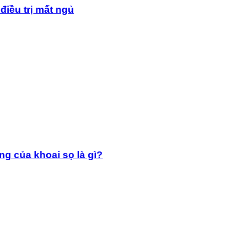
điều trị mất ngủ
g của khoai sọ là gì?