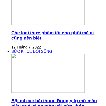
Các loại thực phẩm tốt cho phổi mà ai
cũng nên biết
12 Tháng 7, 2022
SỨC KHỎE ĐỜI SỐNG
Bật mí các bài thuốc Đông y trị mỡ máu
hiệu quả và an toàn với sức khỏe