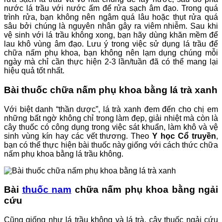
nước lá trầu với nước ấm để rửa sạch âm đạo. Trong quá
trình rửa, bạn không nên ngâm quá lâu hoặc thụt rửa quá
sâu bởi chúng là nguyên nhân gây ra viêm nhiễm. Sau khi
vệ sinh với lá trầu không xong, bạn hãy dùng khăn mềm để
lau khô vùng âm đạo. Lưu ý trong việc sử dụng lá trầu để
chữa nấm phụ khoa, bạn không nên lạm dụng chúng mỗi
ngày mà chỉ cần thực hiện 2-3 lần/tuần đã có thể mang lại
hiệu quả tốt nhất.
Bài thuốc chữa nấm phụ khoa bằng lá trà xanh
Với biệt danh “thần dược”, lá trà xanh đem đến cho chị em
những bất ngờ không chỉ trong làm đẹp, giải nhiệt mà còn là
cây thuốc có công dụng trong việc sát khuẩn, làm khô và vệ
sinh vùng kín hay các vết thương. Theo
Y học Cổ truyền
,
bạn có thể thực hiện bài thuốc này giống với cách thức chữa
nấm phụ khoa bằng lá trầu không.
Bài
thuốc nam
chữa nấm phụ khoa bằng ngải
cứu
Cũng giống như lá trầu không và lá trà, cây thuốc ngải cứu