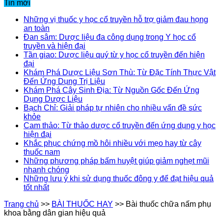
Tin mới
Những vị thuốc y học cổ truyền hỗ trợ giảm đau họng
an toàn
Đan sâm: Dược liệu đa công dụng trong Y học cổ
truyền và hiện đại
Tần giao: Dược liệu quý từ y học cổ truyền đến hiện
đại
Khám Phá Dược Liệu Sơn Thù: Từ Đặc Tính Thực Vật
Đến Ứng Dụng Trị Liệu
Khám Phá Cây Sinh Địa: Từ Nguồn Gốc Đến Ứng
Dụng Dược Liệu
Bạch Chỉ: Giải pháp tự nhiên cho nhiều vấn đề sức
khỏe
Cam thảo: Từ thảo dược cổ truyền đến ứng dụng y học
hiện đại
Khắc phục chứng mồ hôi nhiều với mẹo hay từ cây
thuốc nam
Những phương pháp bấm huyệt giúp giảm nghẹt mũi
nhanh chóng
Những lưu ý khi sử dụng thuốc đông y để đạt hiệu quả
tốt nhất
Trang chủ
>>
BÀI THUỐC HAY
>>
Bài thuốc chữa nấm phụ
khoa bằng dân gian hiệu quả