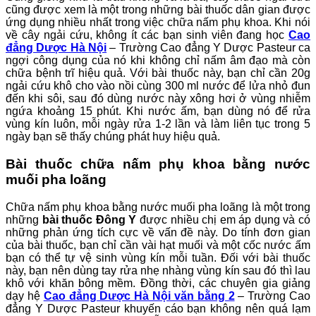
cũng được xem là một trong những bài thuốc dân gian được
ứng dụng nhiều nhất trong việc chữa nấm phụ khoa. Khi nói
về cây ngải cứu, không ít các bạn sinh viên đang học
Cao
đẳng Dược Hà Nội
– Trường Cao đẳng Y Dược Pasteur ca
ngợi công dụng của nó khi không chỉ nấm âm đạo mà còn
chữa bệnh trĩ hiệu quả. Với bài thuốc này, bạn chỉ cần 20g
ngải cứu khô cho vào nồi cùng 300 ml nước để lửa nhỏ đun
đến khi sôi, sau đó dùng nước này xông hơi ở vùng nhiễm
ngứa khoảng 15 phút. Khi nước ấm, bạn dùng nó để rửa
vùng kín luôn, mỗi ngày rửa 1-2 lần và làm liên tục trong 5
ngày bạn sẽ thấy chúng phát huy hiệu quả.
Bài thuốc chữa nấm phụ khoa bằng nước
muối pha loãng
Chữa nấm phụ khoa bằng nước muối pha loãng là một trong
những
bài thuốc Đông Y
được nhiều chị em áp dụng và có
những phản ứng tích cực về vấn đề này. Do tính đơn gian
của bài thuốc, bạn chỉ cần vài hạt muối và một cốc nước ấm
bạn có thể tự vệ sinh vùng kín mỗi tuần. Đối với bài thuốc
này, bạn nên dùng tay rửa nhẹ nhàng vùng kín sau đó thì lau
khô với khăn bông mềm. Đồng thời, các chuyên gia giảng
dạy hệ
Cao đẳng Dược Hà Nội văn bằng 2
– Trường Cao
đẳng Y Dược Pasteur khuyến cáo bạn không nên quá lạm