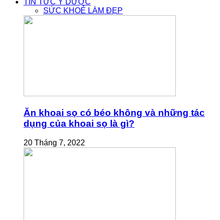
TIN TỨC Y DƯỢC
SỨC KHOẺ LÀM ĐẸP
Ăn khoai sọ có béo không và những tác
dụng của khoai sọ là gì?
20 Tháng 7, 2022