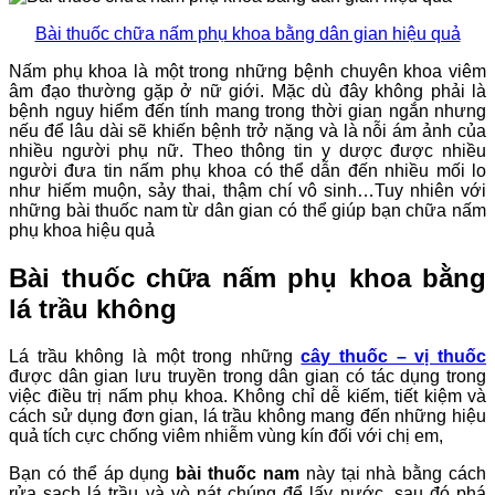
Bài thuốc chữa nấm phụ khoa bằng dân gian hiệu quả
Nấm phụ khoa là một trong những bệnh chuyên khoa viêm
âm đạo thường gặp ở nữ giới. Mặc dù đây không phải là
bệnh nguy hiểm đến tính mang trong thời gian ngắn nhưng
nếu để lâu dài sẽ khiến bệnh trở nặng và là nỗi ám ảnh của
nhiều người phụ nữ. Theo thông tin y dược được nhiều
người đưa tin nấm phụ khoa có thể dẫn đến nhiều mối lo
như hiếm muộn, sảy thai, thậm chí vô sinh…Tuy nhiên với
những bài thuốc nam từ dân gian có thể giúp bạn chữa nấm
phụ khoa hiệu quả
Bài thuốc chữa nấm phụ khoa bằng
lá trầu không
Lá trầu không là một trong những
cây thuốc – vị thuốc
được dân gian lưu truyền trong dân gian có tác dụng trong
việc điều trị nấm phụ khoa. Không chỉ dễ kiếm, tiết kiệm và
cách sử dụng đơn gian, lá trầu không mang đến những hiệu
quả tích cực chống viêm nhiễm vùng kín đối với chị em,
Bạn có thể áp dụng
bài thuốc nam
này tại nhà bằng cách
rửa sạch lá trầu và vò nát chúng để lấy nước, sau đó phá