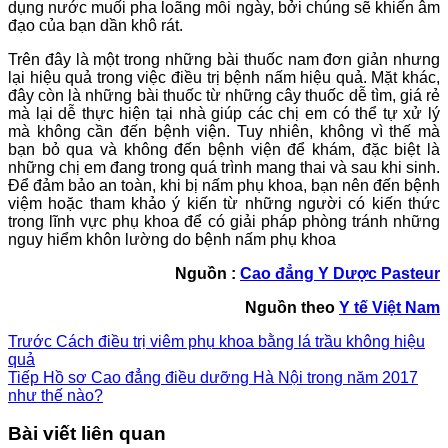
dụng nước muối pha loãng mỗi ngày, bởi chúng sẽ khiến âm
đạo của bạn dần khô rát.
Trên đây là một trong những bài thuốc nam đơn giản nhưng
lại hiệu quả trong việc điều trị bệnh nấm hiệu quả. Mặt khác,
đây còn là những bài thuốc từ những cây thuốc dễ tìm, giá rẻ
mà lại dễ thực hiện tại nhà giúp các chị em có thể tự xử lý
mà không cần đến bệnh viện. Tuy nhiên, không vì thế mà
bạn bỏ qua và không đến bệnh viện để khám, đặc biệt là
những chị em đang trong quá trình mang thai và sau khi sinh.
Để đảm bảo an toàn, khi bị nấm phụ khoa, bạn nên đến bệnh
việm hoặc tham khảo ý kiến từ những người có kiến thức
trong lĩnh vực phụ khoa để có giải pháp phòng tránh những
nguy hiểm khôn lường do bệnh nấm phụ khoa
Nguồn :
Cao đẳng Y Dược Pasteur
Nguồn theo
Y tế Việt Nam
Trước
Cách điều trị viêm phụ khoa bằng lá trầu không hiệu
quả
Tiếp
Hồ sơ Cao đẳng điều dưỡng Hà Nội trong năm 2017
như thế nào?
Bài viết liên quan