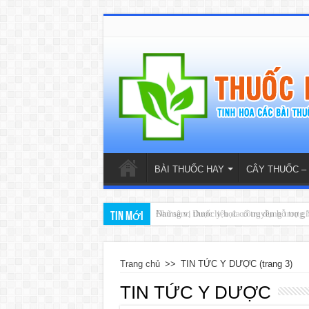
BÀI THUỐC HAY
CÂY THUỐC –
Đan sâm: Dược liệu đa công dụng trong Y
Tin mới
Trang chủ
>>
TIN TỨC Y DƯỢC
(trang 3)
TIN TỨC Y DƯỢC