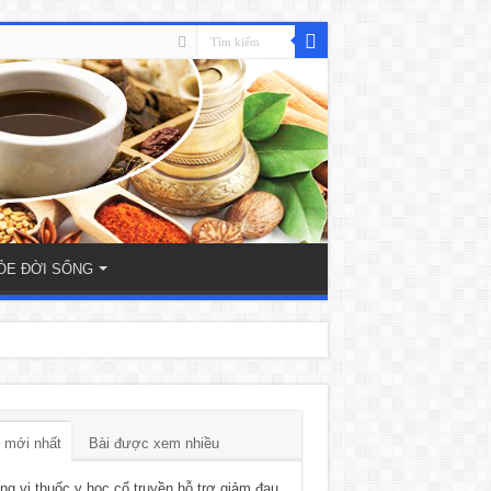
ỎE ĐỜI SỐNG
 mới nhất
Bài được xem nhiều
g vị thuốc y học cổ truyền hỗ trợ giảm đau