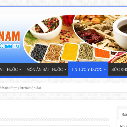
 VỊ THUỐC
MÓN ĂN BÀI THUỐC
TIN TỨC Y DƯỢC
SỨC KH
 học cổ truyền và hiện đại
Bài
Nhữn