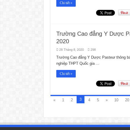
Chi tiết »
Trường Cao đẳng Y Dược Pa
2020
28 Tháng 8, 2020
298
Trường Cao đẳng Y Dược Pasteur thông báo
nghiệp THPT Quốc gia ...
Chi tiết »
3
«
1
2
4
5
»
10
20