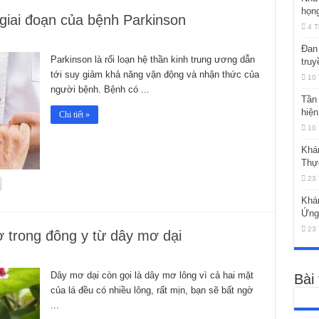
họng
giai đoạn của bệnh Parkinson
4 T
Đan 
Parkinson là rối loạn hệ thần kinh trung ương dẫn
truy
tới suy giảm khả năng vận động và nhận thức của
10 
người bệnh. Bệnh có ...
Tần 
hiện
Chi tiết »
10 
Khá
Thự
23 
Khá
Ứng
23 
trong đông y từ dây mơ dại
Dây mơ dại còn gọi là dây mơ lông vì cả hai mặt
Bài
của lá đều có nhiều lông, rất mịn, bạn sẽ bất ngờ
...