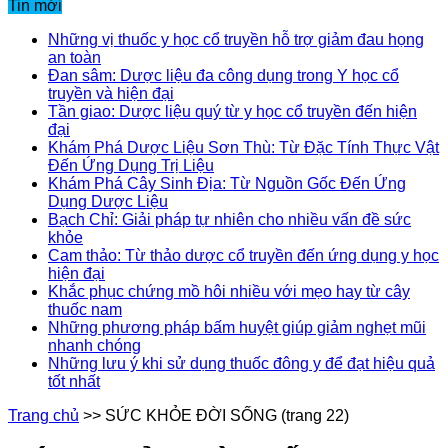
Tin mới
Những vị thuốc y học cổ truyền hỗ trợ giảm đau họng
an toàn
Đan sâm: Dược liệu đa công dụng trong Y học cổ
truyền và hiện đại
Tần giao: Dược liệu quý từ y học cổ truyền đến hiện
đại
Khám Phá Dược Liệu Sơn Thù: Từ Đặc Tính Thực Vật
Đến Ứng Dụng Trị Liệu
Khám Phá Cây Sinh Địa: Từ Nguồn Gốc Đến Ứng
Dụng Dược Liệu
Bạch Chỉ: Giải pháp tự nhiên cho nhiều vấn đề sức
khỏe
Cam thảo: Từ thảo dược cổ truyền đến ứng dụng y học
hiện đại
Khắc phục chứng mồ hôi nhiều với mẹo hay từ cây
thuốc nam
Những phương pháp bấm huyệt giúp giảm nghẹt mũi
nhanh chóng
Những lưu ý khi sử dụng thuốc đông y để đạt hiệu quả
tốt nhất
Trang chủ
>>
SỨC KHỎE ĐỜI SỐNG
(trang 22)