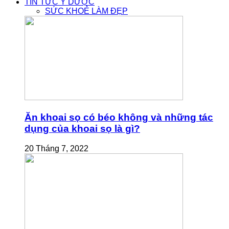
TIN TỨC Y DƯỢC
SỨC KHOẺ LÀM ĐẸP
Ăn khoai sọ có béo không và những tác
dụng của khoai sọ là gì?
20 Tháng 7, 2022