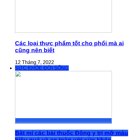
Các loại thực phẩm tốt cho phổi mà ai
cũng nên biết
12 Tháng 7, 2022
SỨC KHỎE ĐỜI SỐNG
Bật mí các bài thuốc Đông y trị mỡ máu
hiệu quả và an toàn với sức khỏe