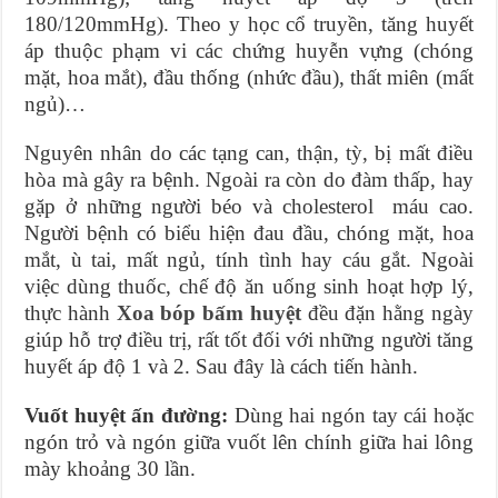
180/120mmHg). Theo y học cổ truyền, tăng huyết
áp thuộc phạm vi các chứng huyễn vựng (chóng
mặt, hoa mắt), đầu thống (nhức đầu), thất miên (mất
ngủ)…
Nguyên nhân do các tạng can, thận, tỳ, bị mất điều
hòa mà gây ra bệnh. Ngoài ra còn do đàm thấp, hay
gặp ở những người béo và cholesterol máu cao.
Người bệnh có biểu hiện đau đầu, chóng mặt, hoa
mắt, ù tai, mất ngủ, tính tình hay cáu gắt. Ngoài
việc dùng thuốc, chế độ ăn uống sinh hoạt hợp lý,
thực hành
Xoa bóp bấm huyệt
đều đặn hằng ngày
giúp hỗ trợ điều trị, rất tốt đối với những người tăng
huyết áp độ 1 và 2. Sau đây là cách tiến hành.
Vuốt huyệt ấn đường:
Dùng hai ngón tay cái hoặc
ngón trỏ và ngón giữa vuốt lên chính giữa hai lông
mày khoảng 30 lần.