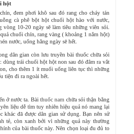
i hột
 chín, đem phơi khô sau đó rang cho cháy tán
ỗng cà phê bột hột chuối hột hào với nước,
ng vòng 10-20 ngày sẽ làm tiêu những viên sỏi.
quả chuối chín, rang vàng ( khoảng 1 nắm hột)
chén nước, uống hằng ngày sẽ hết.
trong dân gian còn lưu truyền bài thuốc chữa sỏi
: dùng trái chuối hột hột non sau đó đâm ra vắt
n, cho thêm 1 ít muối uống liên tục thì những
u tiện đi ra ngoài hết.
ến ở nước ta. Bài
thuốc nam
chữa sỏi thận bằng
yên liệu dễ tìm tuy nhiên hiệu quả nó mang lại
ốc khác đã được dân gian sử dụng. Bạn nên sử
h tẻ, còn xanh bởi vì những quả này thường
hính của bài thuốc này. Nên chọn loại đu đủ to