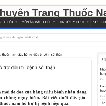
VỊ THUỐC
MÓN ĂN BÀI THUỐC
TIN TỨC Y DƯỢC
SỨC KH
ợ giảm đau họng an toàn
g Y học cổ truyền và hiện đại
 thuốc nam giúp hỗ trợ điều trị bệnh sỏi thận
Bài
trợ điều trị bệnh sỏi thận
Nhữn
họng
4 T
Đan 
truy
à mối đe dọa của hàng triệu bệnh nhân đang
10 
n chứng nguy hiểm. Bài viết dưới đây giới
thuốc nam hỗ trợ trị bệnh hiệu quả.
Tần 