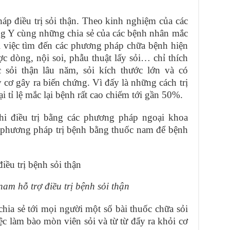
áp điều trị sỏi thận. Theo kinh nghiệm của các
ng Y cùng những chia sẻ của các bệnh nhân mắc
hì việc tìm đến các phương pháp chữa bệnh hiện
ợc dòng, nội soi, phẫu thuật lấy sỏi… c
hỉ thích
sỏi thận lâu năm, sỏi kích thước lớn và có
 cơ gây ra biến chứng.
Vì đấy là những cách trị
 tỉ lệ mắc lại bệnh rất cao chiếm tới gần 50%.
i điều trị bằng các phương pháp ngoại khoa
c phương pháp trị bệnh bằng thuốc nam để bệnh
am hỗ trợ điều trị bệnh sỏi thận
hia sẻ tới mọi người một số bài thuốc chữa sỏi
iệc làm bào mòn viên sỏi và từ từ đẩy ra khỏi cơ