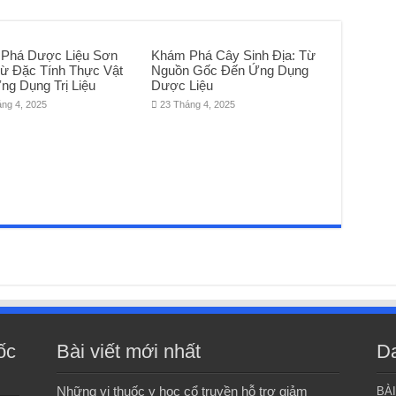
Phá Dược Liệu Sơn
Khám Phá Cây Sinh Địa: Từ
Từ Đặc Tính Thực Vật
Nguồn Gốc Đến Ứng Dụng
ng Dụng Trị Liệu
Dược Liệu
áng 4, 2025
23 Tháng 4, 2025
ốc
Bài viết mới nhất
D
Những vị thuốc y học cổ truyền hỗ trợ giảm
BÀ