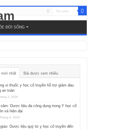
ỎE ĐỜI SỐNG
 mới nhất
Bài được xem nhiều
g vị thuốc y học cổ truyền hỗ trợ giảm đau
 an toàn
háng 2, 2026
sâm: Dược liệu đa công dụng trong Y học cổ
ền và hiện đại
Tháng 6, 2025
giao: Dược liệu quý từ y học cổ truyền đến