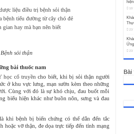
hiện
ược liệu điều trị bệnh sỏi thận
10 
a bệnh tiểu đường từ cây chó đẻ
Khá
Thự
 gian hay mà bạn nên biết
23 
Khá
Ứng
23 
Bệnh sỏi thận
hững bài thuốc nam
Bài
Y học cổ truyền
cho biết, khi bị sỏi thận người
hức ở khu vực lưng, mạn sườn kèm theo những
ới. Cùng với đó là sự khó chịu, đau buốt mỗi
hững biểu hiện khác như buồn nôn, sưng và đau
 khi bệnh bị biến chứng có thể dẫn đến tắc
h hoặc vỡ thận, đe dọa trực tiếp đến tính mạng