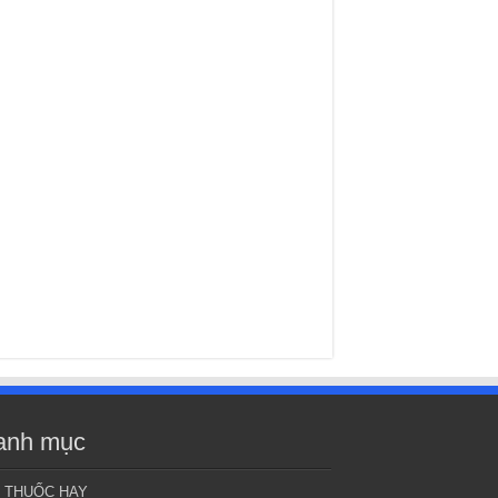
anh mục
I THUỐC HAY