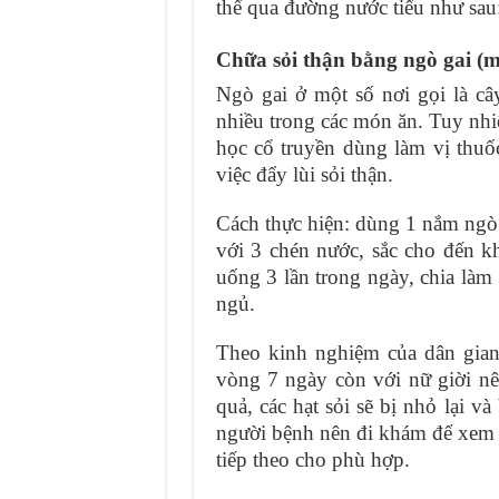
thể qua đường nước tiểu như sau
Chữa sỏi thận bằng ngò gai (m
Ngò gai ở một số nơi gọi là câ
nhiều trong các món ăn. Tuy nhiê
học cổ truyền dùng làm vị thuốc,
việc đẩy lùi sỏi thận.
Cách thực hiện: dùng 1 nắm ngò 
với 3 chén nước, sắc cho đến k
uống 3 lần trong ngày, chia làm 3
ngủ.
Theo kinh nghiệm của dân gian 
vòng 7 ngày còn với nữ giời nê
quả, các hạt sỏi sẽ bị nhỏ lại và
người bệnh nên đi khám để xem 
tiếp theo cho phù hợp.