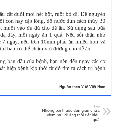
ầu cắt đuôi moi hết hột, ruột bỏ đi. Để nguyên
nồi con hay cặp lồng, đổ nước đun cách thủy 30
ít muối vào đu đủ cho dễ ăn. Sử dụng sau bữa
dạ dày, mỗi ngày ăn 1 quả. Nếu sỏi thận nhỏ
c 7 ngày, nếu trên 10mm phải ăn nhiều hơn và
 thì bạn có thể chấm với đường cho dễ ăn.
ứng ban đầu của bệnh, bạn nên đến ngay các cơ
át hiện bệnh kịp thời từ đó tìm ra cách trị bệnh
Nguồn theo
Y tế Việt Nam
Tiếp
Những bài thuốc dân gian chữa
viêm mũi dị ứng thời tiết hiệu
quả