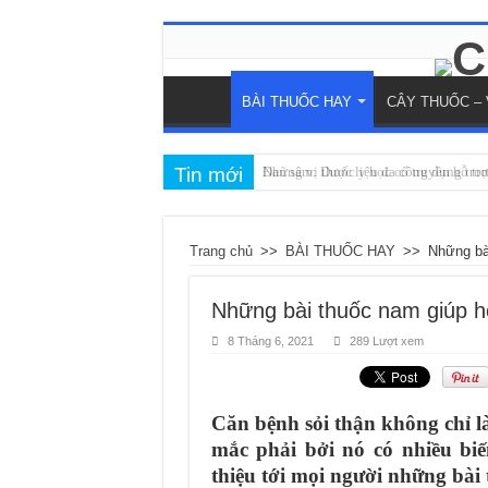
BÀI THUỐC HAY
CÂY THUỐC – 
Tin mới
Những vị thuốc y học cổ truyền hỗ tr
Đan sâm: Dược liệu đa công dụng tron
Trang chủ
>>
BÀI THUỐC HAY
>>
Những bài
Những bài thuốc nam giúp hỗ 
8 Tháng 6, 2021
289 Lượt xem
Căn bệnh sỏi thận không chỉ l
mắc phải bởi nó có nhiều biế
thiệu tới mọi người những bài 