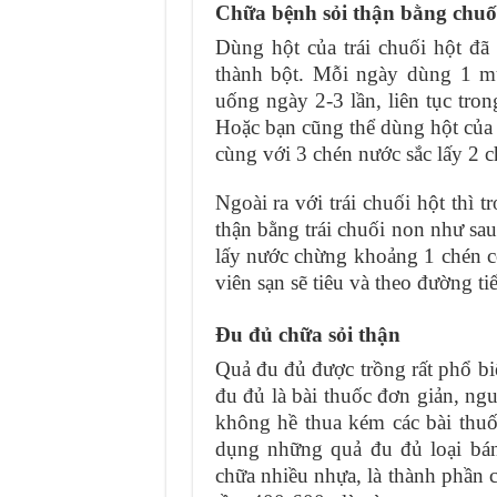
Chữa bệnh sỏi thận bằng chuố
Dùng hột của trái chuối hột đã
thành bột. Mỗi ngày dùng 1 mu
uống ngày 2-3 lần, liên tục tro
Hoặc bạn cũng thể dùng hột của 
cùng với 3 chén nước sắc lấy 2 
Ngoài ra với trái chuối hột thì 
thận bằng trái chuối non như sau
lấy nước chừng khoảng 1 chén co
viên sạn sẽ tiêu và theo đường tiể
Đu đủ chữa sỏi thận
Quả đu đủ được trồng rất phổ bi
đu đủ là bài thuốc đơn giản, ngu
không hề thua kém các bài thu
dụng những quả đu đủ loại bán
chữa nhiều nhựa, là thành phần c