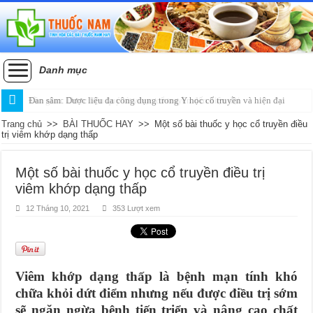
Danh mục
Đan sâm: Dược liệu đa công dụng trong Y học cổ truyền và hiện đại
Tần giao: Dược liệu quý từ y học cổ truyền đến hiện đại
Trang chủ
>>
BÀI THUỐC HAY
>>
Một số bài thuốc y học cổ truyền điều
trị viêm khớp dạng thấp
Một số bài thuốc y học cổ truyền điều trị
viêm khớp dạng thấp
12 Tháng 10, 2021
353 Lượt xem
Viêm khớp dạng thấp là bệnh mạn tính khó
chữa khỏi dứt điểm nhưng nếu được điều trị sớm
sẽ ngăn ngừa bệnh tiến triển và nâng cao chất