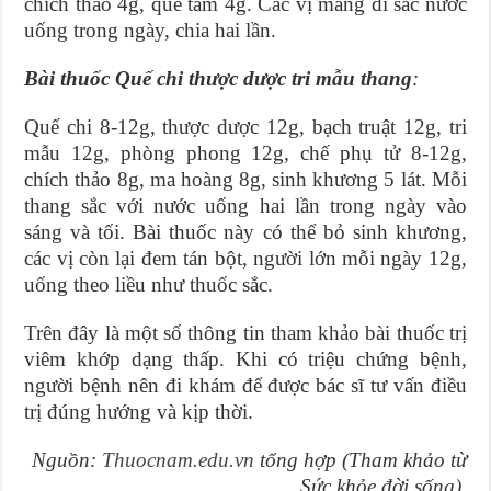
chích thảo 4g, quế tâm 4g. Các vị mang đi sắc nước
uống trong ngày, chia hai lần.
Bài thuốc Quế chi thược dược tri mẫu thang
:
Quế chi 8-12g, thược dược 12g, bạch truật 12g, tri
mẫu 12g, phòng phong 12g, chế phụ tử 8-12g,
chích thảo 8g, ma hoàng 8g, sinh khương 5 lát. Mỗi
thang sắc với nước uống hai lần trong ngày vào
sáng và tối. Bài thuốc này có thể bỏ sinh khương,
các vị còn lại đem tán bột, người lớn mỗi ngày 12g,
uống theo liều như thuốc sắc.
Trên đây là một số thông tin tham khảo bài thuốc trị
viêm khớp dạng thấp. Khi có triệu chứng bệnh,
người bệnh nên đi khám để được bác sĩ tư vấn điều
trị đúng hướng và kịp thời.
Nguồn:
Thuocnam.edu.vn
tổng hợp (Tham khảo từ
Sức khỏe đời sống).