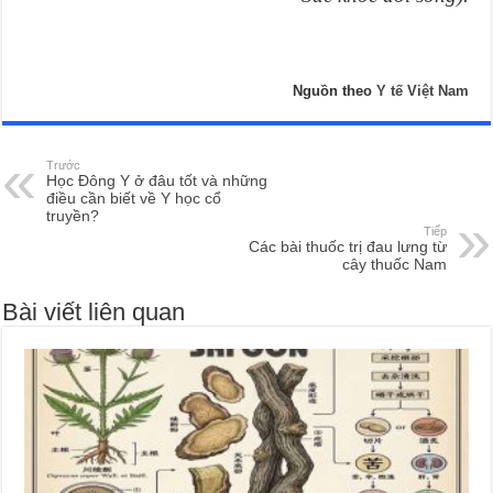
Bệnh viện thẩm mỹ Gangwhoo
Bệnh viện thẩm mỹ Gangwhoo
Bệnh viện thẩm mỹ Gangwhoo
Bệnh viện thẩm mỹ Gangwhoo
Bác sĩ Phùng Mạnh Cường
Bác sĩ Phùng Mạnh Cường
Nguồn theo
Y tế Việt Nam
Trước
Học Đông Y ở đâu tốt và những
điều cần biết về Y học cổ
truyền?
Tiếp
Các bài thuốc trị đau lưng từ
cây thuốc Nam
Bài viết liên quan