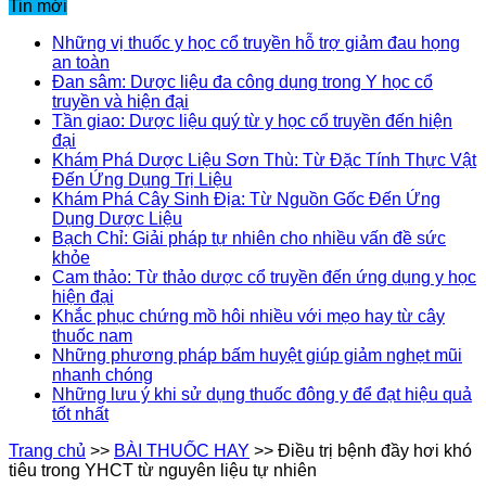
Tin mới
Những vị thuốc y học cổ truyền hỗ trợ giảm đau họng
an toàn
Đan sâm: Dược liệu đa công dụng trong Y học cổ
truyền và hiện đại
Tần giao: Dược liệu quý từ y học cổ truyền đến hiện
đại
Khám Phá Dược Liệu Sơn Thù: Từ Đặc Tính Thực Vật
Đến Ứng Dụng Trị Liệu
Khám Phá Cây Sinh Địa: Từ Nguồn Gốc Đến Ứng
Dụng Dược Liệu
Bạch Chỉ: Giải pháp tự nhiên cho nhiều vấn đề sức
khỏe
Cam thảo: Từ thảo dược cổ truyền đến ứng dụng y học
hiện đại
Khắc phục chứng mồ hôi nhiều với mẹo hay từ cây
thuốc nam
Những phương pháp bấm huyệt giúp giảm nghẹt mũi
nhanh chóng
Những lưu ý khi sử dụng thuốc đông y để đạt hiệu quả
tốt nhất
Trang chủ
>>
BÀI THUỐC HAY
>>
Điều trị bệnh đầy hơi khó
tiêu trong YHCT từ nguyên liệu tự nhiên