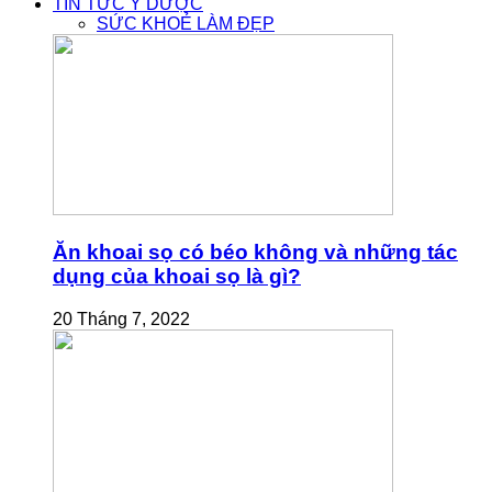
TIN TỨC Y DƯỢC
SỨC KHOẺ LÀM ĐẸP
Ăn khoai sọ có béo không và những tác
dụng của khoai sọ là gì?
20 Tháng 7, 2022