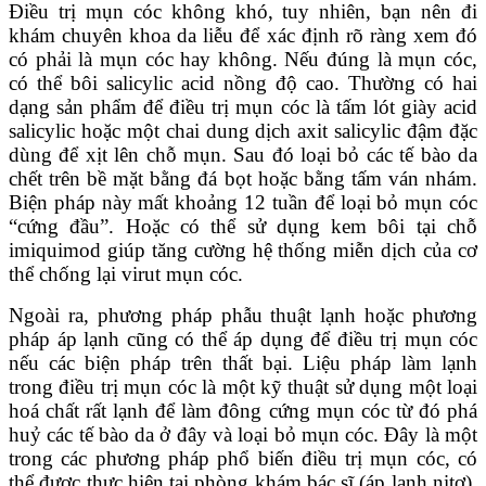
Điều trị mụn cóc không khó, tuy nhiên, bạn nên đi
khám chuyên khoa da liễu để xác định rõ ràng xem đó
có phải là mụn cóc hay không. Nếu đúng là mụn cóc,
có thể bôi salicylic acid nồng độ cao. Thường có hai
dạng sản phẩm để điều trị mụn cóc là tấm lót giày acid
salicylic hoặc một chai dung dịch axit salicylic đậm đặc
dùng để xịt lên chỗ mụn. Sau đó loại bỏ các tế bào da
chết trên bề mặt bằng đá bọt hoặc bằng tấm ván nhám.
Biện pháp này mất khoảng 12 tuần để loại bỏ mụn cóc
“cứng đầu”. Hoặc có thể sử dụng kem bôi tại chỗ
imiquimod giúp tăng cường hệ thống miễn dịch của cơ
thể chống lại virut mụn cóc.
Ngoài ra, phương pháp phẫu thuật lạnh hoặc phương
pháp áp lạnh cũng có thể áp dụng để điều trị mụn cóc
nếu các biện pháp trên thất bại. Liệu pháp làm lạnh
trong điều trị mụn cóc là một kỹ thuật sử dụng một loại
hoá chất rất lạnh để làm đông cứng mụn cóc từ đó phá
huỷ các tế bào da ở đây và loại bỏ mụn cóc. Đây là một
trong các phương pháp phổ biến điều trị mụn cóc, có
thể được thực hiện tại phòng khám bác sĩ (áp lạnh nitơ).