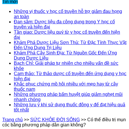
Tin mới
Những vị thuốc y học cổ truyền hỗ trợ giảm đau họng
an toàn
Đan sâm: Dược liệu đa công dụng trong Y học cổ
truyền và hiện đại
Tần giao: Dược liệu quý từ y học cổ truyền đến hiện
đại
Khám Phá Dược Liệu Sơn Thù: Từ Đặc Tính Thực Vật
Đến Ứng Dụng Trị Liệu
Khám Phá Cây Sinh Địa: Từ Nguồn Gốc Đến Ứng
Dụng Dược Liệu
Bạch Chỉ: Giải pháp tự nhiên cho nhiều vấn đề sức
khỏe
Cam thảo: Từ thảo dược cổ truyền đến ứng dụng y học
hiện đại
Khắc phục chứng mồ hôi nhiều với mẹo hay từ cây
thuốc nam
Những phương pháp bấm huyệt giúp giảm nghẹt mũi
nhanh chóng
Những lưu ý khi sử dụng thuốc đông y để đạt hiệu quả
tốt nhất
Trang chủ
>>
SỨC KHỎE ĐỜI SỐNG
>>
Có thể điều trị mụn
cóc bằng phương pháp dân gian không?