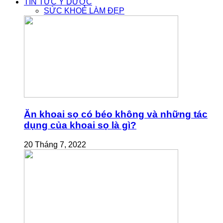
TIN TỨC Y DƯỢC
SỨC KHOẺ LÀM ĐẸP
Ăn khoai sọ có béo không và những tác
dụng của khoai sọ là gì?
20 Tháng 7, 2022