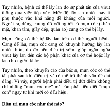
Tuy nhiên, bệnh có thể lây lan do sự phát tán của virut
thông qua việc tiếp xúc. Mức độ lây lan nhiều hay ít
phụ thuộc vào khả năng đề kháng của mỗi người.
Ngoài ra, dùng chung đồ với người có mụn cóc (khăn
mặt, khăn tắm, giầy dép, quần áo) cũng có thể bị lây.
Mụn cũng có thể tự lây lan trên cơ thể người bệnh.
Càng để lâu, mụn cóc càng có khuynh hướng lây lan
nhiều hơn, do đó nên điều trị sớm, giúp ngăn ngừa
virut lây lan đến các bộ phận khác của cơ thể hoặc lây
lan cho người khác.
Tuy nhiên, theo khuyến cáo của bác sĩ, mụn cóc có thể
tái phát sau khi điều trị và có thể trở thành vấn đề dai
dẳng. Vì vậy, người bệnh phải điều trị dứt điểm không
chỉ những “mụn cóc mẹ” mà còn phải tiêu diệt “mụn
con” ngay từ khi mới có dấu hiệu.
Điều trị mụn cóc như thế nào?