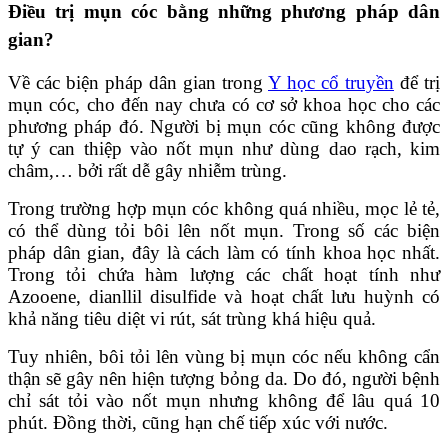
Điều trị mụn cóc bằng những phương pháp dân
gian?
Về các biện pháp dân gian trong
Y học cổ truyền
để trị
mụn cóc, cho đến nay chưa có cơ sở khoa học cho các
phương pháp đó. Người bị mụn cóc cũng không được
tự ý can thiệp vào nốt mụn như dùng dao rạch, kim
châm,… bởi rất dễ gây nhiễm trùng.
Trong trường hợp mụn cóc không quá nhiều, mọc lẻ tẻ,
có thể dùng tỏi bôi lên nốt mụn. Trong số các biện
pháp dân gian, đây là cách làm có tính khoa học nhất.
Trong tỏi chứa hàm lượng các chất hoạt tính như
Azooene, dianllil disulfide và hoạt chất lưu huỳnh có
khả năng tiêu diệt vi rút, sát trùng khá hiệu quả.
Tuy nhiên, bôi tỏi lên vùng bị mụn cóc nếu không cẩn
thận sẽ gây nên hiện tượng bỏng da. Do đó, người bệnh
chỉ sát tỏi vào nốt mụn nhưng không để lâu quá 10
phút. Đồng thời, cũng hạn chế tiếp xúc với nước.