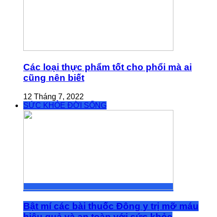
Các loại thực phẩm tốt cho phổi mà ai
cũng nên biết
12 Tháng 7, 2022
SỨC KHỎE ĐỜI SỐNG
Bật mí các bài thuốc Đông y trị mỡ máu
hiệu quả và an toàn với sức khỏe