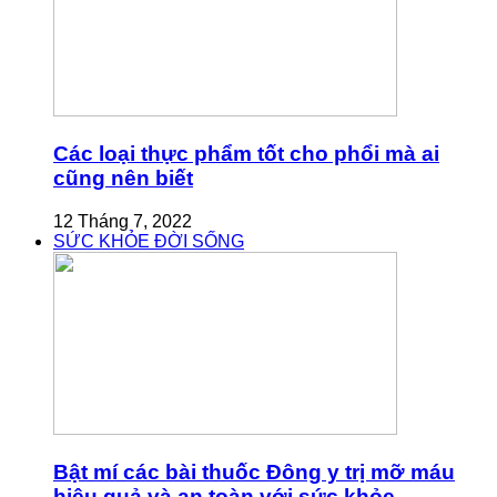
Các loại thực phẩm tốt cho phổi mà ai
cũng nên biết
12 Tháng 7, 2022
SỨC KHỎE ĐỜI SỐNG
Bật mí các bài thuốc Đông y trị mỡ máu
hiệu quả và an toàn với sức khỏe