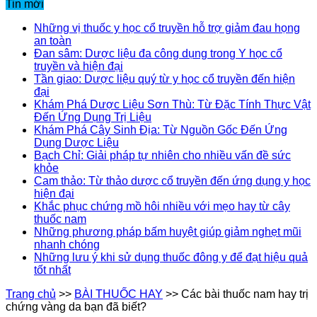
Tin mới
Những vị thuốc y học cổ truyền hỗ trợ giảm đau họng
an toàn
Đan sâm: Dược liệu đa công dụng trong Y học cổ
truyền và hiện đại
Tần giao: Dược liệu quý từ y học cổ truyền đến hiện
đại
Khám Phá Dược Liệu Sơn Thù: Từ Đặc Tính Thực Vật
Đến Ứng Dụng Trị Liệu
Khám Phá Cây Sinh Địa: Từ Nguồn Gốc Đến Ứng
Dụng Dược Liệu
Bạch Chỉ: Giải pháp tự nhiên cho nhiều vấn đề sức
khỏe
Cam thảo: Từ thảo dược cổ truyền đến ứng dụng y học
hiện đại
Khắc phục chứng mồ hôi nhiều với mẹo hay từ cây
thuốc nam
Những phương pháp bấm huyệt giúp giảm nghẹt mũi
nhanh chóng
Những lưu ý khi sử dụng thuốc đông y để đạt hiệu quả
tốt nhất
Trang chủ
>>
BÀI THUỐC HAY
>>
Các bài thuốc nam hay trị
chứng vàng da bạn đã biết?