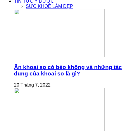
TIN TỨC Y DƯỢC
SỨC KHOẺ LÀM ĐẸP
Ăn khoai sọ có béo không và những tác
dụng của khoai sọ là gì?
20 Tháng 7, 2022