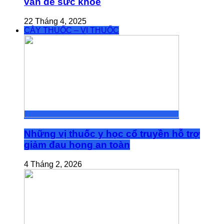
vấn đề sức khỏe
22 Tháng 4, 2025
CÂY THUỐC – VỊ THUỐC
Những vị thuốc y học cổ truyền hỗ trợ
giảm đau họng an toàn
4 Tháng 2, 2026