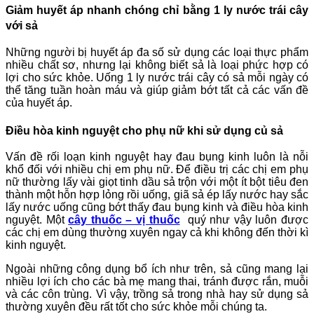
Giảm huyết áp nhanh chóng chỉ bằng 1 ly nước trái cây
với sả
Những người bị huyết áp đa số sử dụng các loại thực phẩm
nhiều chất sơ, nhưng lại không biết sả là loại phức hợp có
lợi cho sức khỏe. Uống 1 ly nước trái cây có sả mỗi ngày có
thể tăng tuần hoàn máu và giúp giảm bớt tất cả các vấn đề
của huyết áp.
Điều hòa kinh nguyệt cho phụ nữ khi sử dụng củ sả
Vấn đề rối loạn kinh nguyệt hay đau bụng kinh luôn là nỗi
khổ đối với nhiều chị em phụ nữ. Để điều trị các chị em phụ
nữ thường lấy vài giọt tinh dầu sả trộn với một ít bột tiêu đen
thành một hỗn hợp lỏng rồi uống, giã sả ép lấy nước hay sắc
lấy nước uống cũng bớt thấy đau bụng kinh và điều hòa kinh
nguyệt. Một
cây thuốc – vị thuốc
quý như vậy luôn được
các chị em dùng thường xuyên ngay cả khi không đến thời kì
kinh nguyệt.
Ngoài những công dụng bổ ích như trên, sả cũng mang lại
nhiều lợi ích cho các bà mẹ mang thai, tránh được rắn, muỗi
và các côn trùng. Vì vậy, trồng sả trong nhà hay sử dụng sả
thường xuyên đều rất tốt cho sức khỏe mỗi chúng ta.