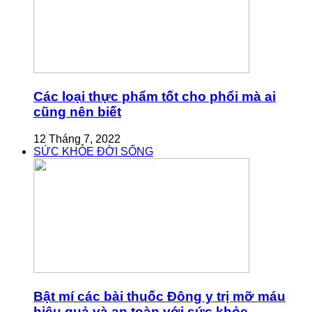
Các loại thực phẩm tốt cho phổi mà ai
cũng nên biết
12 Tháng 7, 2022
SỨC KHỎE ĐỜI SỐNG
Bật mí các bài thuốc Đông y trị mỡ máu
hiệu quả và an toàn với sức khỏe