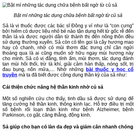
Bật mí những tác dụng chữa bệnh bất ngờ từ củ sả
Sả là vị thuốc được các bác sĩ Đông y ví như là “con cưng”
bởi hiếm có dược liệu nhỏ bé nào tận dụng hết từ gốc rễ đến
thân lá và được người dân từ thành thị đến nông thôn đều
sử dụng thường xuyên. Sả còn có tên gọi là cây hương mao
hay cỏ chanh, nhờ có mùi thơm đặc trưng chỉ cần ngửi
thoáng qua là ai cũng muốn sở hữu ngay mùi hương này
cho mình. Sả có vị đắng, tính ấm, mùi thơm, tác dụng đánh
tan mùi hôi thối, trừ tà khí, giải cảm hàn thấp, nóng sốt, trị
đau bụng, nôn mửa,… Nhờ những
bài thuốc y học cổ
truyền
mà ta đã biết được công dụng thần kỳ của sả như:
Cải thiện chức năng hệ thần kinh nhờ củ sả
Một số nghiên cứu cho thấy, tinh dầu sả được sử dụng để
tăng cường hệ thần kinh, thông kinh lạc. Hỗ trợ điều trị một
số bệnh rối loạn thần kinh như bệnh Alzheimer, bệnh
Parkinson, co gật, căng thẳng, động kinh.
Sả giúp cho bạn có làn da đẹp và giảm cân nhanh chóng