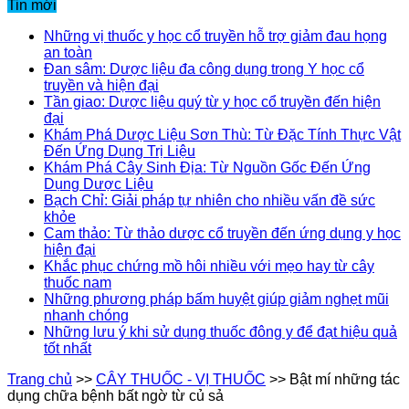
Tin mới
Những vị thuốc y học cổ truyền hỗ trợ giảm đau họng
an toàn
Đan sâm: Dược liệu đa công dụng trong Y học cổ
truyền và hiện đại
Tần giao: Dược liệu quý từ y học cổ truyền đến hiện
đại
Khám Phá Dược Liệu Sơn Thù: Từ Đặc Tính Thực Vật
Đến Ứng Dụng Trị Liệu
Khám Phá Cây Sinh Địa: Từ Nguồn Gốc Đến Ứng
Dụng Dược Liệu
Bạch Chỉ: Giải pháp tự nhiên cho nhiều vấn đề sức
khỏe
Cam thảo: Từ thảo dược cổ truyền đến ứng dụng y học
hiện đại
Khắc phục chứng mồ hôi nhiều với mẹo hay từ cây
thuốc nam
Những phương pháp bấm huyệt giúp giảm nghẹt mũi
nhanh chóng
Những lưu ý khi sử dụng thuốc đông y để đạt hiệu quả
tốt nhất
Trang chủ
>>
CÂY THUỐC - VỊ THUỐC
>>
Bật mí những tác
dụng chữa bệnh bất ngờ từ củ sả