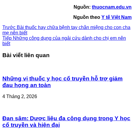
Nguồn:
thuocnam.edu.vn
Nguồn theo
Y tế Việt Nam
Trước
Bài thuốc hay chữa bệnh tay chân miệng cho con cha
mẹ nên biết
Tiếp
Những công dụng của ngải cứu dành cho chị em nên
biết
Bài viết liên quan
Những vị thuốc y học cổ truyền hỗ trợ giảm
đau họng an toàn
4 Tháng 2, 2026
Đan sâm: Dược liệu đa công dụng trong Y học
cổ truyền và hiện đại