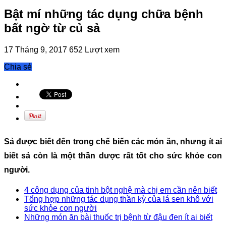
Bật mí những tác dụng chữa bệnh
bất ngờ từ củ sả
17 Tháng 9, 2017
652 Lượt xem
Chia sẻ
Sả được biết đến trong chế biến các món ăn, nhưng ít ai
biết sả còn là một thần dược rất tốt cho sức khỏe con
người.
4 công dụng của tinh bột nghệ mà chị em cần nên biết
Tổng hợp những tác dụng thần kỳ của lá sen khô với
sức khỏe con người
Những món ăn bài thuốc trị bệnh từ đậu đen ít ai biết