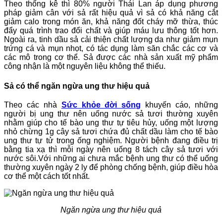
Theo thống kê thì 80% người Thái Lan áp dụng phương
pháp giảm cân với sả rất hiệu quả vì sả có khả năng cắt
giảm calo trong món ăn, khả năng đốt cháy mỡ thừa, thúc
đẩy quá trình trao đổi chất và giúp máu lưu thông tốt hơn.
Ngoài ra, tinh dầu sả cải thiện chất lượng da như giảm mụn
trứng cá và mụn nhọt, có tác dụng làm săn chắc các cơ và
các mô trong cơ thể. Sả được các nhà sản xuất mỹ phẩm
công nhận là một nguyên liệu không thể thiếu.
Sả có thể ngăn ngừa ung thư hiệu quả
Theo các nhà
Sức khỏe đời sống
khuyến cáo, những
người bị ung thư nên uống nước sả tươi thường xuyên
nhằm giúp cho tế bào ung thư tự tiêu hủy, uống một lượng
nhỏ chừng 1g cây sả tươi chứa đủ chất dầu làm cho tế bào
ung thư tự tử trong ống nghiệm. Người bệnh đang điều trị
bằng tia xạ thì mỗi ngày nên uống 8 tách cây sả tươi với
nước sôi.Với những ai chưa mắc bệnh ung thư có thể uống
thường xuyên ngày 2 ly để phòng chống bệnh, giúp điều hòa
cơ thể một cách tốt nhất.
Ngăn ngừa ung thư hiệu quả