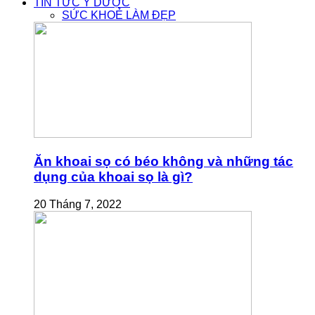
TIN TỨC Y DƯỢC
SỨC KHOẺ LÀM ĐẸP
Ăn khoai sọ có béo không và những tác
dụng của khoai sọ là gì?
20 Tháng 7, 2022