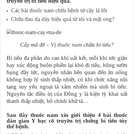
truyền trị bí tiểu hiệu quả.
Các bài thuốc nam chữa bệnh từ cây lá lốt
Chữa đau dạ dày hiệu quả từ tỏi và mật ong?
Cây mã đề –
Vị thuốc nam
chữa bí tiểu?
Bí tiểu đa phần do can khí uất kết, mỗi khi tức giận
hay xúc động buồn phiền lại khó đi tiểu, hông sườn
bụng đầy tức, nguyên nhân liên quan đến ăn uống
không hợp lý sinh thấp nhiệt, có khi chức năng nội
tạng suy yếu ngoại tà xâm nhiễm mà sinh bí tiểu.
Nguyên tắc điều trị của Ðông y là kiện tỳ khai uất
thanh thấp nhiệt, bổ chính khử tà…
Sau đây thuốc nam xin giới thiệu 4 bài thuốc
dân gian Y học cổ truyền trị chứng bí tiểu tùy
thể bệnh.