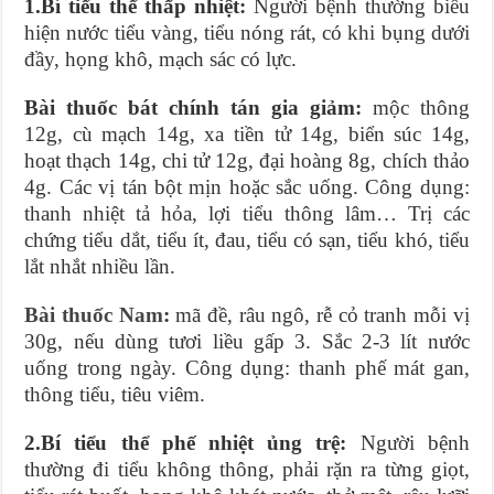
1.Bí tiểu thể thấp nhiệt:
Người bệnh thường biểu
hiện nước tiểu vàng, tiểu nóng rát, có khi bụng dưới
đầy, họng khô, mạch sác có lực.
Bài thuốc bát chính tán gia giảm:
mộc thông
12g, cù mạch 14g, xa tiền tử 14g, biển súc 14g,
hoạt thạch 14g, chi tử 12g, đại hoàng 8g, chích thảo
4g. Các vị tán bột mịn hoặc sắc uống. Công dụng:
thanh nhiệt tả hỏa, lợi tiểu thông lâm… Trị các
chứng tiểu dắt, tiểu ít, đau, tiểu có sạn, tiểu khó, tiểu
lắt nhắt nhiều lần.
Bài thuốc Nam
:
mã đề, râu ngô, rễ cỏ tranh mỗi vị
30g, nếu dùng tươi liều gấp 3. Sắc 2-3 lít nước
uống trong ngày. Công dụng: thanh phế mát gan,
thông tiểu, tiêu viêm.
2.Bí tiểu thể phế nhiệt ủng trệ:
Người bệnh
thường đi tiểu không thông, phải rặn ra từng giọt,