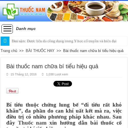
Danh mục
Đan sâm: Dược liệu đa công dụng trong Y học cổ truyền và hiện đại
Trang chủ
>>
BÀI THUỐC HAY
>>
Bài thuốc nam chữa bí tiểu hiệu quả
Bài thuốc nam chữa bí tiểu hiệu quả
15 Tháng 12, 2016
1,038 Lượt xem
Bí tiểu thuộc chứng lung bế “đi tiểu rất khó
khăn”, đa phần do can khí uất kết mà ra, việc
điều trị có nhiều phương pháp khác nhau. Sau
đây
Thuốc nam
xin hướng dẫn bài thuốc cổ