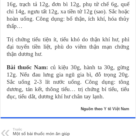
16g, trạch tả 12g, đơn bì 12g, phụ tử chế 6g, quế
chi 14g, ngưu tất 12g, xa tiền tử 12g (sao). Sắc hoặc
hoàn uống. Công dụng: bổ thận, ích khí, hóa thủy
thấp…
Trị chứng tiểu tiện ít, tiểu khó do thận khí hư, phì
đại tuyến tiền liệt, phù do viêm thận mạn chứng
thận dương hư.
Bài thuốc Nam:
củ kiệu 30g, hành ta 30g, gừng
12g. Nếu đau lưng gia ngũ gia bì, đỗ trọng 20g.
Sắc uống 2-3 lít nước uống. Công dụng: tông
dương, tán kết, thông tiểu… trị chứng bí tiểu, tiểu
đục, tiểu dắt, dương khí hư chân tay lạnh.
Nguồn theo
Y tế Việt Nam
Trước
Một số bài thuốc món ăn giúp