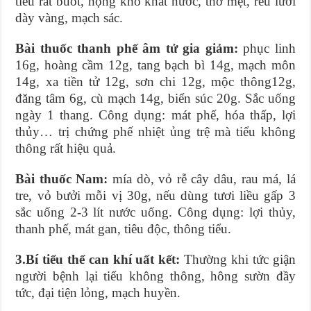
tiểu rát buốt, họng khô khát nước, thở mệt, rêu lưỡi
dày vàng, mạch sác.
Bài thuốc thanh phế âm tử gia giảm:
phục linh
16g, hoàng cầm 12g, tang bạch bì 14g, mạch môn
14g, xa tiền tử 12g, sơn chi 12g, mộc thông12g,
đăng tâm 6g, cù mạch 14g, biển súc 20g. Sắc uống
ngày 1 thang. Công dụng: mát phế, hóa thấp, lợi
thủy… trị chứng phế nhiệt ủng trệ mà tiểu không
thông rất hiệu quả.
Bài thuốc Nam:
mía dò, vỏ rễ cây dâu, rau má, lá
tre, vỏ bưởi mỗi vị 30g, nếu dùng tươi liều gấp 3
sắc uống 2-3 lít nước uống. Công dụng: lợi thủy,
thanh phế, mát gan, tiêu độc, thông tiểu.
3.Bí tiểu thể can khí uất kết:
Thường khi tức giận
người bệnh lại tiểu không thông, hông sườn đầy
tức, đại tiện lỏng, mạch huyền.