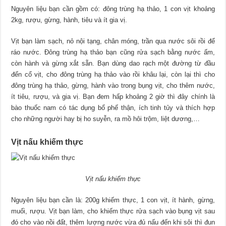
Nguyên liệu bạn cần gồm có: đông trùng hạ thảo, 1 con vịt khoảng
2kg, rượu, gừng, hành, tiêu và ít gia vị.
Vịt bạn làm sạch, nỏ nội tạng, chân móng, trần qua nước sôi rồi để
ráo nước. Đông trùng hạ thảo bạn cũng rửa sạch bằng nước ấm,
còn hành và gừng xắt sẵn. Bạn dùng dao rạch một đường từ đầu
đến cổ vịt, cho đông trùng hạ thảo vào rồi khâu lại, còn lại thì cho
đông trùng hạ thảo, gừng, hành vào trong bụng vịt, cho thêm nước,
ít tiêu, rượu, và gia vị. Bạn đem hấp khoảng 2 giờ thì đây chính là
bào thuốc nam có tác dụng bổ phế thận, ích tinh tủy và thích hợp
cho những người hay bị ho suyễn, ra mồ hôi trộm, liệt dương,…
Vịt nấu khiếm thực
Vịt nấu khiếm thực
Nguyên liệu bạn cần là: 200g khiếm thực, 1 con vịt, ít hành, gừng,
muối, rượu. Vịt bạn làm, cho khiếm thực rửa sạch vào bụng vịt sau
đó cho vào nồi đất, thêm lượng nước vừa đủ nấu đến khi sôi thì đun