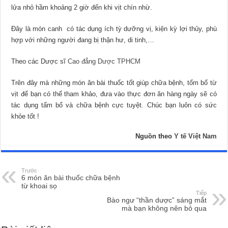
lửa nhỏ hầm khoảng 2 giờ đến khi vịt chín nhừ.
Đây là món canh có tác dụng ích tỳ dưỡng vị, kiện kỳ lợi thủy, phù
hợp với những người đang bị thận hư, di tinh,…
Theo các Dược sĩ
Cao đẳng Dược TPHCM
Trên đây mà những món ăn bài thuốc tốt giúp chữa bệnh, tổm bổ từ
vịt để bạn có thể tham khảo, đưa vào thực đơn ăn hàng ngày sẽ có
tác dụng tẩm bổ và chữa bệnh cực tuyệt. Chúc bạn luôn có sức
khỏe tốt !
Nguồn theo
Y tế Việt Nam
Trước
6 món ăn bài thuốc chữa bệnh
từ khoai sọ
Tiếp
Bào ngư “thần dược” sáng mắt
mà bạn không nên bỏ qua