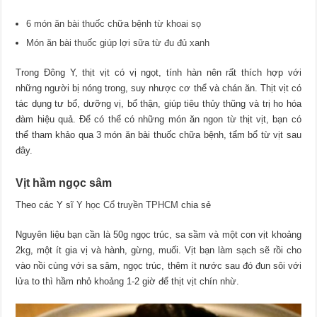
6 món ăn bài thuốc chữa bệnh từ khoai sọ
Món ăn bài thuốc giúp lợi sữa từ đu đủ xanh
Trong Đông Y, thịt vịt có vị ngọt, tính hàn nên rất thích hợp với
những người bị nóng trong, suy nhược cơ thể và chán ăn. Thịt vịt có
tác dụng tư bổ, dưỡng vị, bổ thận, giúp tiêu thủy thũng và trị ho hóa
đàm hiệu quả. Để có thể có những món ăn ngon từ thịt vịt, bạn có
thể tham khảo qua 3 món ăn bài thuốc chữa bệnh, tẩm bổ từ vịt sau
đây.
Vịt hầm ngọc sâm
Theo các Y sĩ
Y học Cổ truyền TPHCM
chia sẻ
Nguyên liệu bạn cần là 50g ngọc trúc, sa sầm và một con vịt khoảng
2kg, một ít gia vị và hành, gừng, muối. Vịt bạn làm sạch sẽ rồi cho
vào nồi cùng với sa sâm, ngọc trúc, thêm ít nước sau đó đun sôi với
lửa to thì hầm nhỏ khoảng 1-2 giờ để thịt vịt chín nhừ.