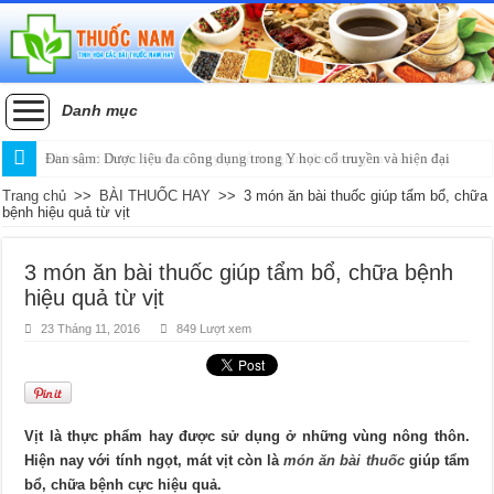
Danh mục
Đan sâm: Dược liệu đa công dụng trong Y học cổ truyền và hiện đại
Trang chủ
>>
BÀI THUỐC HAY
>>
3 món ăn bài thuốc giúp tẩm bổ, chữa
bệnh hiệu quả từ vịt
3 món ăn bài thuốc giúp tẩm bổ, chữa bệnh
hiệu quả từ vịt
23 Tháng 11, 2016
849 Lượt xem
Vịt là thực phẩm hay được sử dụng ở những vùng nông thôn.
Hiện nay với tính ngọt, mát vịt còn là
món ăn bài thuốc
giúp tẩm
bổ, chữa bệnh cực hiệu quả.